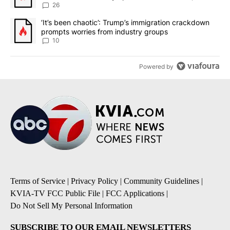
sources say
26
A trending article titled "‘It’s been chaotic’: Trump’s immigrati
‘It’s been chaotic’: Trump’s immigration crackdown
prompts worries from industry groups
10
Powered by
Terms of Service
|
Privacy Policy
|
Community Guidelines
|
KVIA-TV FCC Public File
|
FCC Applications
|
Do Not Sell My Personal Information
SUBSCRIBE TO OUR EMAIL NEWSLETTERS