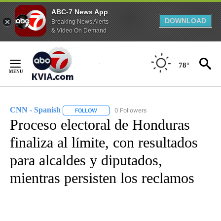
ABC-7 News App
DOWNLOAD
Breaking News Alerts
& Video On Demand
Skip
to
78°
Content
CNN - Spanish
0 Followers
FOLLOW
FOLLOW "CNN - SPANISH" TO RECEIVE NOTIFI
Proceso electoral de Honduras
finaliza al límite, con resultados
para alcaldes y diputados,
mientras persisten los reclamos