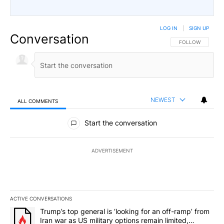
LOG IN
|
SIGN UP
Conversation
FOLLOW THIS CO
FOLLOW
NEWEST
ALL COMMENTS
All Comments
Start the conversation
ADVERTISEMENT
ACTIVE CONVERSATIONS
The following is a list of the most commented articles in the last 7
A trending article titled "Trump’s top general is ‘looking for an o
Trump’s top general is ‘looking for an off-ramp’ from
Iran war as US military options remain limited,