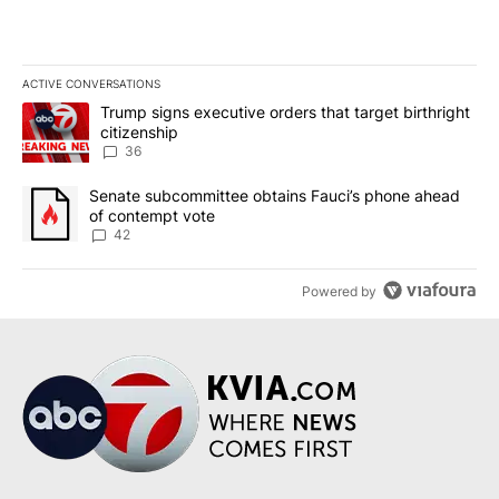
ACTIVE CONVERSATIONS
The following is a list of the most commented articles in the last 7
A trending article titled "Trump signs executive orders that targe
Trump signs executive orders that target birthright
citizenship
36
A trending article titled "Senate subcommittee obtains Fauci’s 
Senate subcommittee obtains Fauci’s phone ahead
of contempt vote
42
Powered by