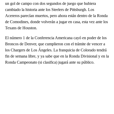
un gol de campo con dos segundos de juego que hubiera
cambiado la historia ante los Steelers de Pittsburgh. Los
Acereros parecían muertos, pero ahora están dentro de la Ronda
de Comodines, donde volverán a jugar en casa, esta vez ante los
Texans de Houston.
El número 1 de la Conferencia Americana cayó en poder de los
Broncos de Denver, que cumplieron con el trámite de vencer a
los Chargers de Los Ángeles. La franquicia de Colorado tendrá
fin de semana libre, y ya sabe que en la Ronda Divisional y en la
Ronda Campeonato (si clasifica) jugará ante su público.
A
D
V
E
R
TI
S
E
M
E
N
T