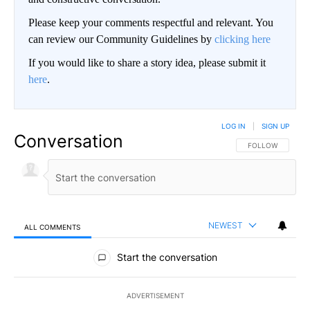
Please keep your comments respectful and relevant. You
can review our Community Guidelines by
clicking here
If you would like to share a story idea, please submit it
here
.
LOG IN
|
SIGN UP
Conversation
FOLLOW THIS CO
FOLLOW
NEWEST
ALL COMMENTS
All Comments
Start the conversation
ADVERTISEMENT