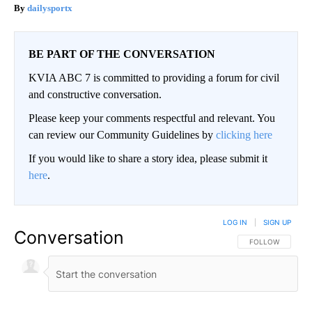
dailysportx
BE PART OF THE CONVERSATION
KVIA ABC 7 is committed to providing a forum for civil
and constructive conversation.
Please keep your comments respectful and relevant. You
can review our Community Guidelines by
clicking here
If you would like to share a story idea, please submit it
here
.
LOG IN
|
SIGN UP
Conversation
FOLLOW THIS CO
FOLLOW