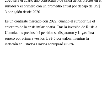
2026 será el cuarto año consecutivo de caída de los precios en el
surtidor y el primero con un promedio anual por debajo de US$
3 por galón desde 2020.
Es un contraste marcado con 2022, cuando el surtidor fue el
epicentro de la crisis inflacionaria. Tras la invasión de Rusia a
Ucrania, los precios del petróleo se dispararon y la gasolina
superó por primera vez los US$ 5 por galón, mientras la
inflación en Estados Unidos sobrepasó el 9 %.
A
D
V
E
R
TI
S
E
M
E
N
T