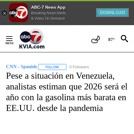
ABC-7 News App
DOWNLOAD
Breaking News Alerts
& Video On Demand
Skip
to
87°
Content
CNN - Spanish
0 Followers
FOLLOW
FOLLOW "CNN - SPANISH" TO RECEIVE NOTIFI
Pese a situación en Venezuela,
analistas estiman que 2026 será el
año con la gasolina más barata en
EE.UU. desde la pandemia