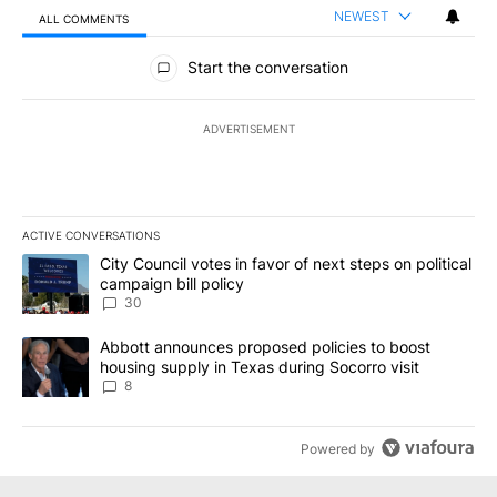
NEWEST
ALL COMMENTS
All Comments
Start the conversation
ADVERTISEMENT
ACTIVE CONVERSATIONS
The following is a list of the most commented articles in the last 7
A trending article titled "City Council votes in favor of next step
City Council votes in favor of next steps on political
campaign bill policy
30
A trending article titled "Abbott announces proposed policies to 
Abbott announces proposed policies to boost
housing supply in Texas during Socorro visit
8
Powered by