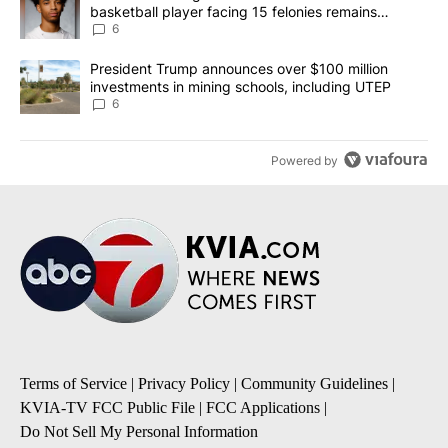
basketball player facing 15 felonies remains
unknown
6
A trending article titled "President Trump announces over $100 m
President Trump announces over $100 million
investments in mining schools, including UTEP
6
Powered by
Terms of Service
|
Privacy Policy
|
Community Guidelines
|
KVIA-TV FCC Public File
|
FCC Applications
|
Do Not Sell My Personal Information