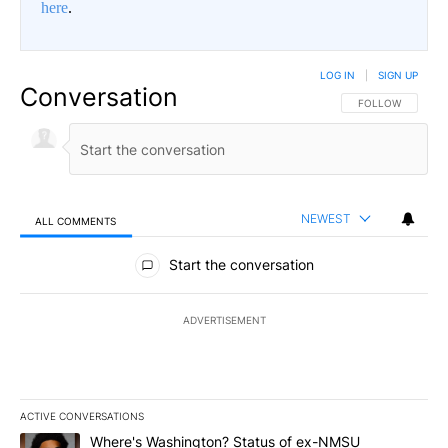
here
.
LOG IN
|
SIGN UP
Conversation
FOLLOW THIS CO
FOLLOW
NEWEST
ALL COMMENTS
All Comments
Start the conversation
ADVERTISEMENT
ACTIVE CONVERSATIONS
The following is a list of the most commented articles in the last 7
A trending article titled "Where's Washington? Status of ex-NMS
Where's Washington? Status of ex-NMSU