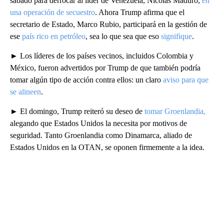
sábado para derrocar al líder de Venezuela, Nicolás Maduro,
en
una operación de secuestro
. Ahora Trump afirma que el
secretario de Estado, Marco Rubio, participará en la gestión de
ese
país rico en petróleo
, sea lo que sea que eso
signifique
.
► Los líderes de los países vecinos, incluidos Colombia y
México, fueron advertidos por Trump de que también podría
tomar algún tipo de acción contra ellos: un claro
aviso para que
se alineen
.
► El domingo, Trump reiteró su deseo de
tomar Groenlandia,
alegando que Estados Unidos la necesita por motivos de
seguridad. Tanto Groenlandia como Dinamarca, aliado de
Estados Unidos en la OTAN, se oponen firmemente a la idea.
A
D
V
E
R
TI
S
E
M