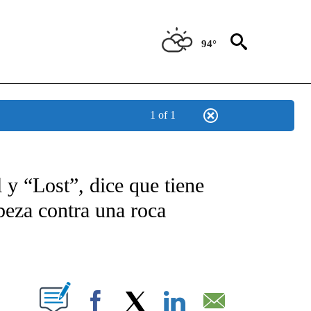
94°
1 of 1
TIFICATIONS ABOUT NEW PAGES ON "CNN - SPANISH".
 y “Lost”, dice que tiene
abeza contra una roca
ABOUT NEW PAGES ON "".