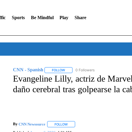
fic
Sports
Be Mindful
Play
Share
CNN - Spanish
0 Followers
FOLLOW
FOLLOW "CNN - SPANISH" TO RECEIVE NO
Evangeline Lilly, actriz de Marvel
daño cerebral tras golpearse la c
By
CNN Newsource
FOLLOW
FOLLOW "" TO RECEIVE NOTIFICATIONS 