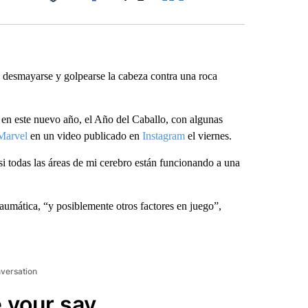
Facebook
X
LinkedIn
Email
 desmayarse y golpearse la cabeza contra una roca
o en este nuevo año, el Año del Caballo, con algunas
Marvel
en un video publicado en
Instagram
el viernes.
asi todas las áreas de mi cerebro están funcionando a una
raumática, “y posiblemente otros factores en juego”,
nversation
 your say.