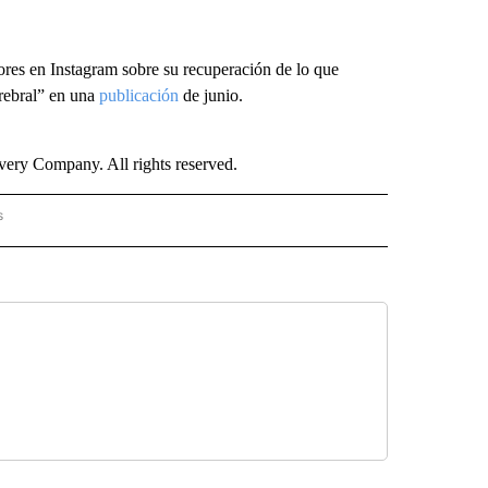
ores en Instagram sobre su recuperación de lo que
rebral” en una
publicación
de junio.
ry Company. All rights reserved.
s
PANISH" TO RECEIVE NOTIFICATIONS ABOUT NEW PAGES ON "CNN - SPANISH".