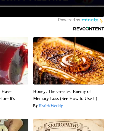
u Have
Honey: The Greatest Enemy of
fore It's
Memory Loss (See How to Use It)
Health Weekly