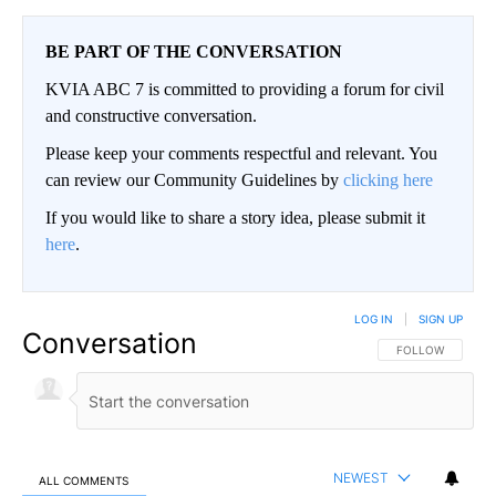
BE PART OF THE CONVERSATION
KVIA ABC 7 is committed to providing a forum for civil
and constructive conversation.
Please keep your comments respectful and relevant. You
can review our Community Guidelines by
clicking here
If you would like to share a story idea, please submit it
here
.
LOG IN
|
SIGN UP
Conversation
FOLLOW THIS CO
FOLLOW
NEWEST
ALL COMMENTS