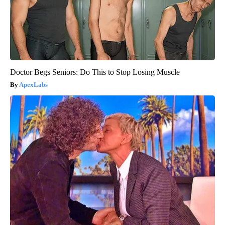
Doctor Begs Seniors: Do This to Stop Losing Muscle
ApexLabs