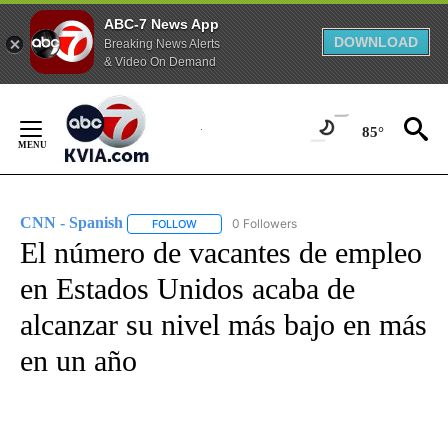
ABC-7 News App
DOWNLOAD
Breaking News Alerts
& Video On Demand
Skip
to
85°
Content
CNN - Spanish
0 Followers
FOLLOW
FOLLOW "CNN - SPANISH" TO RECEIVE NOTIFI
El número de vacantes de empleo
en Estados Unidos acaba de
alcanzar su nivel más bajo en más
en un año