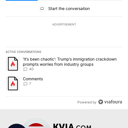
All Comments
Start the conversation
ADVERTISEMENT
ACTIVE CONVERSATIONS
The following is a list of the most commented articles in the last 7
A trending article titled "‘It’s been chaotic’: Trump’s immigrati
‘It’s been chaotic’: Trump’s immigration crackdown
prompts worries from industry groups
40
A trending article titled "Comments" with 7 comments.
Comments
7
Powered by