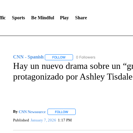
fic
Sports
Be Mindful
Play
Share
CNN - Spanish
0 Followers
FOLLOW
FOLLOW "CNN - SPANISH" TO RECEIVE NO
Hay un nuevo drama sobre un “g
protagonizado por Ashley Tisdale
By
CNN Newsource
FOLLOW
FOLLOW "" TO RECEIVE NOTIFICATIONS 
Published
January 7, 2026
1:17 PM