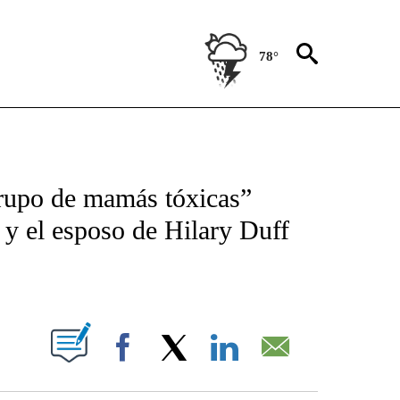
78°
TIFICATIONS ABOUT NEW PAGES ON "CNN - SPANISH".
rupo de mamás tóxicas”
 y el esposo de Hilary Duff
ABOUT NEW PAGES ON "".
Facebook
X
LinkedIn
Email