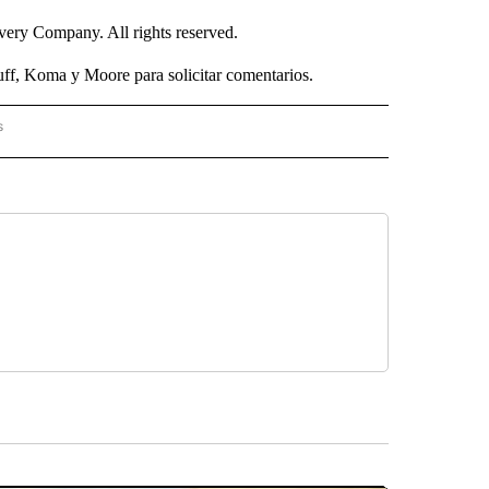
ry Company. All rights reserved.
uff, Koma y Moore para solicitar comentarios.
s
PANISH" TO RECEIVE NOTIFICATIONS ABOUT NEW PAGES ON "CNN - SPANISH".