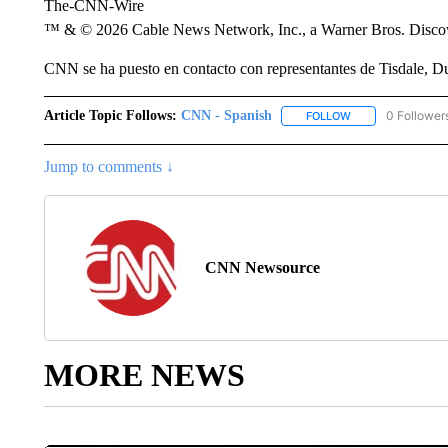
The-CNN-Wire
™ & © 2026 Cable News Network, Inc., a Warner Bros. Discove
CNN se ha puesto en contacto con representantes de Tisdale, D
Article Topic Follows:
CNN - Spanish
0 Follower
FOLLOW
FOLLOW "CNN - S
Jump to comments ↓
CNN Newsource
MORE NEWS