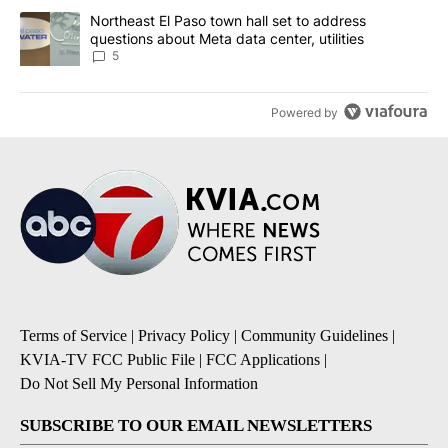
A trending article titled "Northeast El Paso town hall set to addr
Northeast El Paso town hall set to address
questions about Meta data center, utilities
5
Powered by
Terms of Service
|
Privacy Policy
|
Community Guidelines
|
KVIA-TV FCC Public File
|
FCC Applications
|
Do Not Sell My Personal Information
SUBSCRIBE TO OUR EMAIL NEWSLETTERS