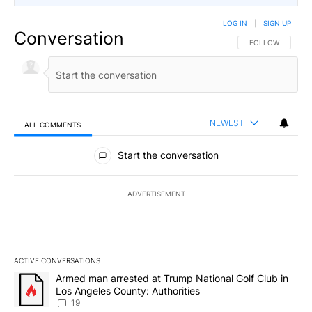
LOG IN
|
SIGN UP
Conversation
FOLLOW THIS CO
FOLLOW
NEWEST
ALL COMMENTS
All Comments
Start the conversation
ADVERTISEMENT
ACTIVE CONVERSATIONS
The following is a list of the most commented articles in the last 7
A trending article titled "Armed man arrested at Trump National G
Armed man arrested at Trump National Golf Club in
Los Angeles County: Authorities
19