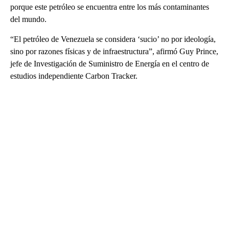
porque este petróleo se encuentra entre los más contaminantes
del mundo.
“El petróleo de Venezuela se considera ‘sucio’ no por ideología,
sino por razones físicas y de infraestructura”, afirmó Guy Prince,
jefe de Investigación de Suministro de Energía en el centro de
estudios independiente Carbon Tracker.
A
D
V
E
R
TI
S
E
M
E
N
T