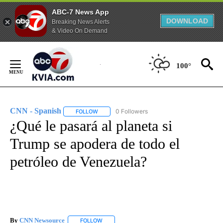
ABC-7 News App
DOWNLOAD
Breaking News Alerts
& Video On Demand
Skip
to
100°
Content
CNN - Spanish
0 Followers
FOLLOW
FOLLOW "CNN - SPANISH" TO RECEIVE NOTIFI
¿Qué le pasará al planeta si
Trump se apodera de todo el
petróleo de Venezuela?
By
CNN Newsource
FOLLOW
FOLLOW "" TO RECEIVE NOTIFICATIONS ABOU