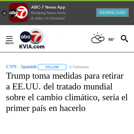
ABC-7 News App
DOWNLOAD
Breaking News Alerts
& Video On Demand
Skip
to
98°
Content
CNN - Spanish
0 Followers
FOLLOW
FOLLOW "CNN - SPANISH" TO RECEIVE NOTIFI
Trump toma medidas para retirar
a EE.UU. del tratado mundial
sobre el cambio climático, sería el
primer país en hacerlo