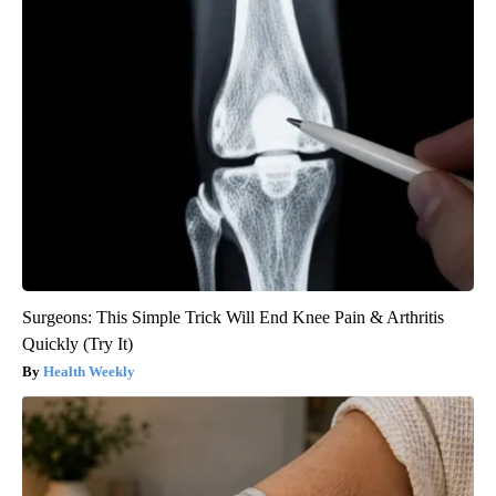
Surgeons: This Simple Trick Will End Knee Pain & Arthritis
Quickly (Try It)
Health Weekly