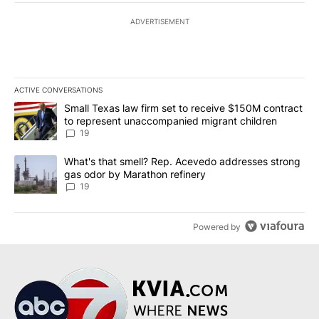
ADVERTISEMENT
ACTIVE CONVERSATIONS
The following is a list of the most commented articles in the last 7
A trending article titled "Small Texas law firm set to receive $
Small Texas law firm set to receive $150M contract
to represent unaccompanied migrant children
19
A trending article titled "What's that smell? Rep. Acevedo addre
What's that smell? Rep. Acevedo addresses strong
gas odor by Marathon refinery
19
Powered by