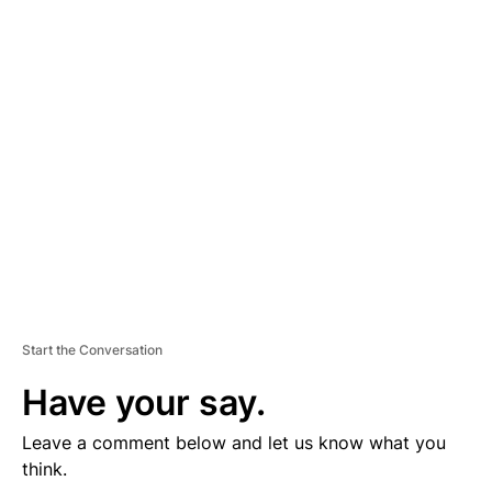
D
V
E
R
TI
S
E
M
E
N
T
Start the Conversation
Have your say.
Leave a comment below and let us know what you
think.