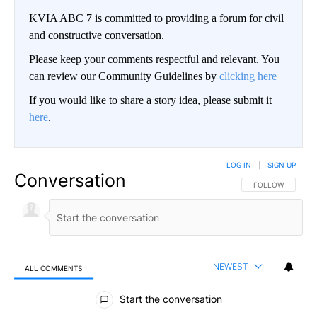
KVIA ABC 7 is committed to providing a forum for civil
and constructive conversation.
Please keep your comments respectful and relevant. You
can review our Community Guidelines by
clicking here
If you would like to share a story idea, please submit it
here
.
LOG IN
|
SIGN UP
Conversation
FOLLOW THIS CO
FOLLOW
NEWEST
ALL COMMENTS
All Comments
Start the conversation