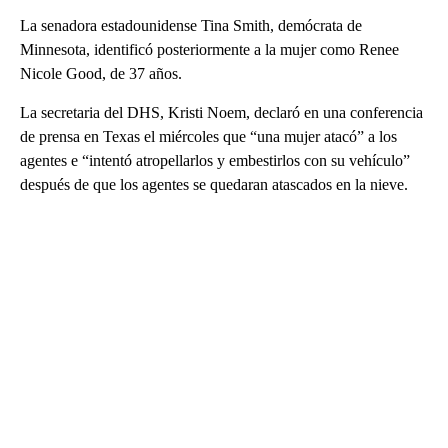
La senadora estadounidense Tina Smith, demócrata de
Minnesota, identificó posteriormente a la mujer como Renee
Nicole Good, de 37 años.
La secretaria del DHS, Kristi Noem, declaró en una conferencia
de prensa en Texas el miércoles que “una mujer atacó” a los
agentes e “intentó atropellarlos y embestirlos con su vehículo”
después de que los agentes se quedaran atascados en la nieve.
A
D
V
E
R
TI
S
E
M
E
N
T