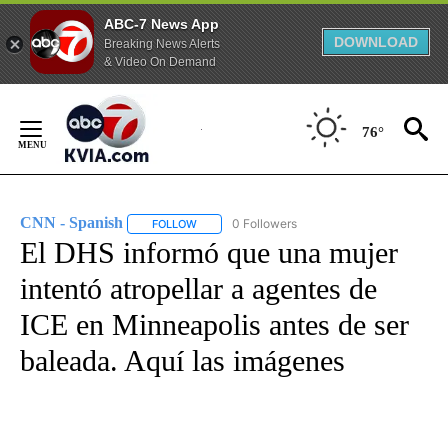
ABC-7 News App
DOWNLOAD
Breaking News Alerts
& Video On Demand
Skip
to
76°
Content
CNN - Spanish
0 Followers
FOLLOW
FOLLOW "CNN - SPANISH" TO RECEIVE NOTIFI
El DHS informó que una mujer
intentó atropellar a agentes de
ICE en Minneapolis antes de ser
baleada. Aquí las imágenes