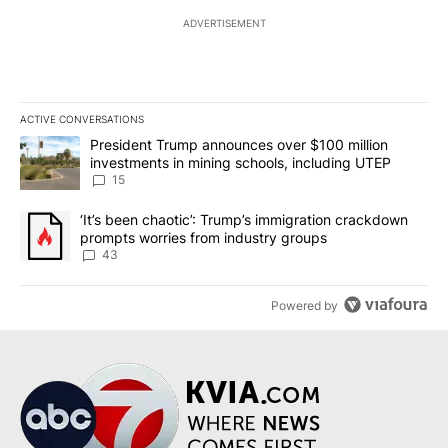
ADVERTISEMENT
ACTIVE CONVERSATIONS
The following is a list of the most commented articles in the last 7
A trending article titled "President Trump announces over $100 m
President Trump announces over $100 million
investments in mining schools, including UTEP
15
A trending article titled "‘It’s been chaotic’: Trump’s immigrati
‘It’s been chaotic’: Trump’s immigration crackdown
prompts worries from industry groups
43
Powered by