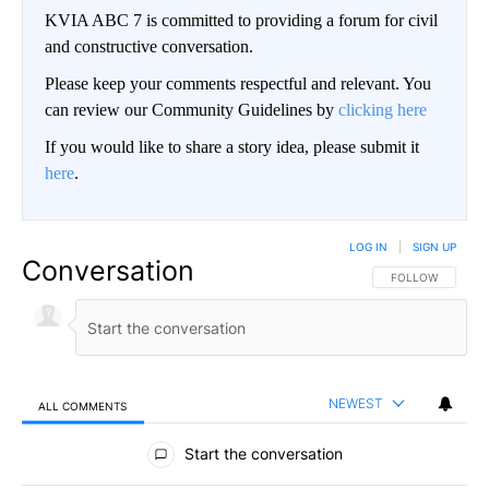
KVIA ABC 7 is committed to providing a forum for civil
and constructive conversation.
Please keep your comments respectful and relevant. You
can review our Community Guidelines by
clicking here
If you would like to share a story idea, please submit it
here
.
LOG IN
|
SIGN UP
Conversation
FOLLOW THIS CO
FOLLOW
NEWEST
ALL COMMENTS
All Comments
Start the conversation