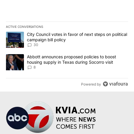
ACTIVE CONVERSATIONS
The following is a list of the most commented articles in the last 7
A trending article titled "City Council votes in favor of next step
City Council votes in favor of next steps on political
campaign bill policy
30
A trending article titled "Abbott announces proposed policies to 
Abbott announces proposed policies to boost
housing supply in Texas during Socorro visit
8
Powered by