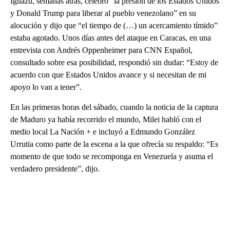
Iguazú, semanas atrás, celebró “la presión de los Estados Unidos
y Donald Trump para liberar al pueblo venezolano” en su
alocución y dijo que “el tiempo de (…) un acercamiento tímido”
estaba agotado. Unos días antes del ataque en Caracas, en una
entrevista con Andrés Oppenheimer para CNN Español,
consultado sobre esa posibilidad, respondió sin dudar: “Estoy de
acuerdo con que Estados Unidos avance y si necesitan de mi
apoyo lo van a tener”.
En las primeras horas del sábado, cuando la noticia de la captura
de Maduro ya había recorrido el mundo, Milei habló con el
medio local La Nación + e incluyó a Edmundo González
Urrutia como parte de la escena a la que ofrecía su respaldo: “Es
momento de que todo se recomponga en Venezuela y asuma el
verdadero presidente”, dijo.
A
D
V
E
R
TI
S