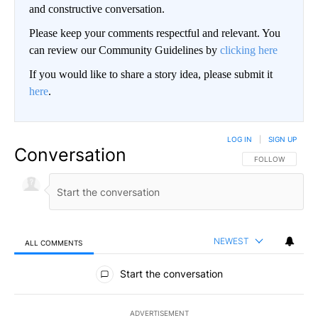
and constructive conversation.
Please keep your comments respectful and relevant. You
can review our Community Guidelines by
clicking here
If you would like to share a story idea, please submit it
here
.
LOG IN
|
SIGN UP
Conversation
FOLLOW THIS CO
FOLLOW
NEWEST
ALL COMMENTS
All Comments
Start the conversation
ADVERTISEMENT