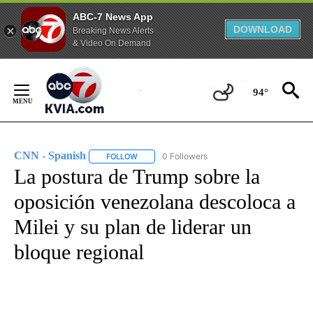
ABC-7 News App
DOWNLOAD
Breaking News Alerts
& Video On Demand
Skip
to
94°
Content
CNN - Spanish
0 Followers
FOLLOW
FOLLOW "CNN - SPANISH" TO RECEIVE NOTIFI
La postura de Trump sobre la
oposición venezolana descoloca a
Milei y su plan de liderar un
bloque regional