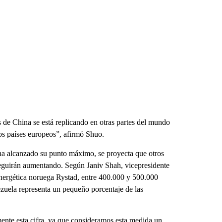
s de China se está replicando en otras partes del mundo
os países europeos”, afirmó Shuo.
a ha alcanzado su punto máximo, se proyecta que otros
seguirán aumentando. Según Janiv Shah, vicepresidente
nergética noruega Rystad, entre 400.000 y 500.000
ezuela representa un pequeño porcentaje de las
ente esta cifra, ya que consideramos esta medida un