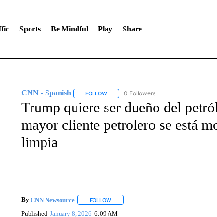
fic
Sports
Be Mindful
Play
Share
CNN - Spanish
0 Followers
FOLLOW
FOLLOW "CNN - SPANISH" TO RECEIVE NO
Trump quiere ser dueño del petró
mayor cliente petrolero se está m
limpia
By
CNN Newsource
FOLLOW
FOLLOW "" TO RECEIVE NOTIFICATIONS 
Published
January 8, 2026
6:09 AM