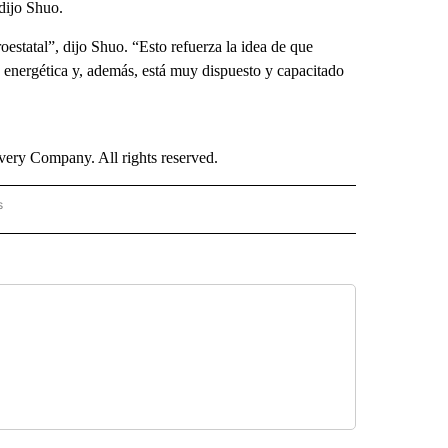
dijo Shuo.
statal”, dijo Shuo. “Esto refuerza la idea de que
 energética y, además, está muy dispuesto y capacitado
ry Company. All rights reserved.
s
PANISH" TO RECEIVE NOTIFICATIONS ABOUT NEW PAGES ON "CNN - SPANISH".