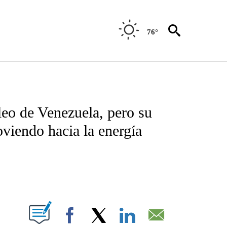
76°
TIFICATIONS ABOUT NEW PAGES ON "CNN - SPANISH".
leo de Venezuela, pero su
oviendo hacia la energía
ABOUT NEW PAGES ON "".
Facebook
X
LinkedIn
Email