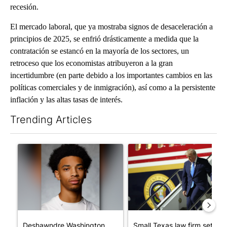
recesión.
El mercado laboral, que ya mostraba signos de desaceleración a
principios de 2025, se enfrió drásticamente a medida que la
contratación se estancó en la mayoría de los sectores, un
retroceso que los economistas atribuyeron a la gran
incertidumbre (en parte debido a los importantes cambios en las
políticas comerciales y de inmigración), así como a la persistente
inflación y las altas tasas de interés.
Trending Articles
The following is a list of the most commented articles in the last 7
A trending article titled "Deshawndre Washington misses court
A trending article titled "Sm
Deshawndre Washington
Small Texas law firm set to