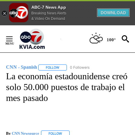
ABC-7 News App
DOWNLOAD
Breaking News Alerts
& Video On Demand
Skip
to
100°
Content
CNN - Spanish
0 Followers
FOLLOW
FOLLOW "CNN - SPANISH" TO RECEIVE NOTIFI
La economía estadounidense creó
solo 50.000 puestos de trabajo el
mes pasado
By
CNN Newsource
FOLLOW
FOLLOW "" TO RECEIVE NOTIFICATIONS ABOU