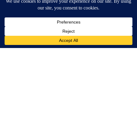
After 60, Leg Strength Comes From One Simple Daily Move
ApexLabs