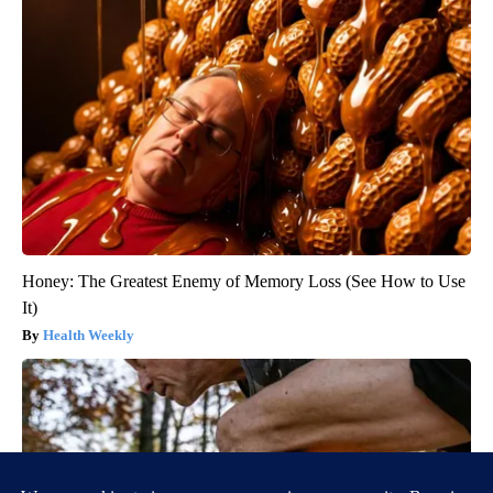
Honey: The Greatest Enemy of Memory Loss (See How to Use
It)
Health Weekly