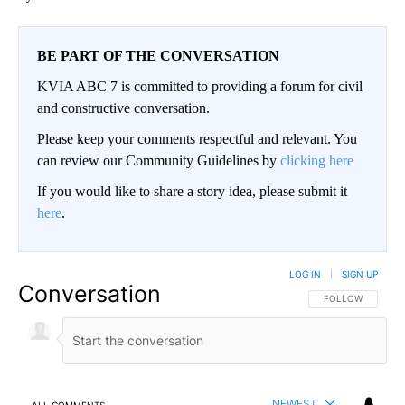
BE PART OF THE CONVERSATION
KVIA ABC 7 is committed to providing a forum for civil
and constructive conversation.
Please keep your comments respectful and relevant. You
can review our Community Guidelines by
clicking here
If you would like to share a story idea, please submit it
here
.
LOG IN
|
SIGN UP
Conversation
FOLLOW THIS CO
FOLLOW
NEWEST