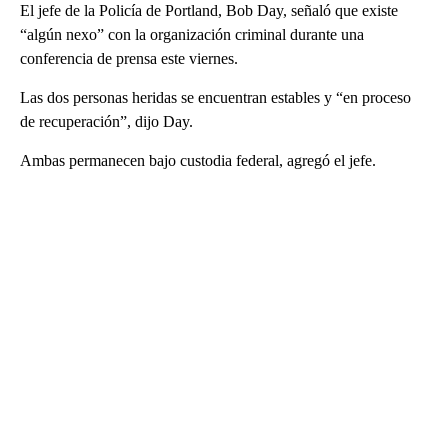
El jefe de la Policía de Portland, Bob Day, señaló que existe
“algún nexo” con la organización criminal durante una
conferencia de prensa este viernes.
Las dos personas heridas se encuentran estables y “en proceso
de recuperación”, dijo Day.
Ambas permanecen bajo custodia federal, agregó el jefe.
A
D
V
E
R
TI
S
E
M
E
N
T