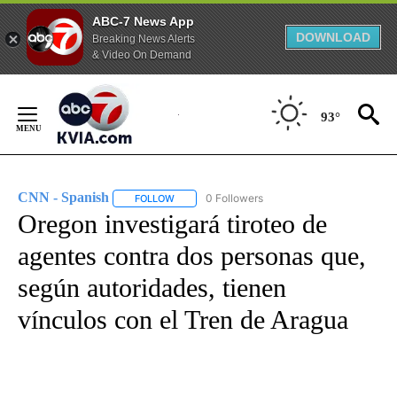
ABC-7 News App
DOWNLOAD
Breaking News Alerts
& Video On Demand
Skip
to
93°
Content
CNN - Spanish
0 Followers
FOLLOW
FOLLOW "CNN - SPANISH" TO RECEIVE NOTIFI
Oregon investigará tiroteo de
agentes contra dos personas que,
según autoridades, tienen
vínculos con el Tren de Aragua