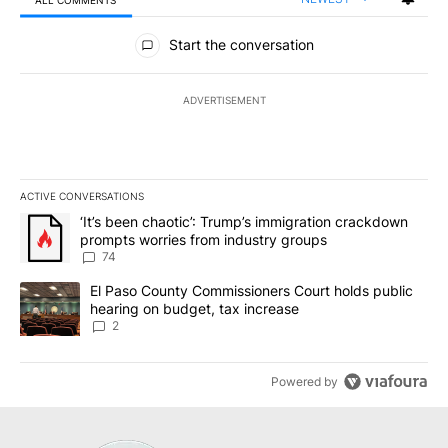
ALL COMMENTS
All Comments
Start the conversation
ADVERTISEMENT
ACTIVE CONVERSATIONS
The following is a list of the most commented articles in the last 7
A trending article titled "‘It’s been chaotic’: Trump’s immigrati
‘It’s been chaotic’: Trump’s immigration crackdown
prompts worries from industry groups
74
A trending article titled "El Paso County Commissioners Court ho
El Paso County Commissioners Court holds public
hearing on budget, tax increase
2
Powered by