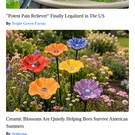
"Potent Pain Reliever" Finally Legalized in The US
Triple Green Farms
Ceramic Blossoms Are Quietly Helping Bees Survive American
Summers
Aethoma