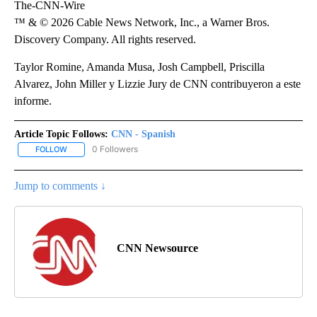
The-CNN-Wire
™ & © 2026 Cable News Network, Inc., a Warner Bros.
Discovery Company. All rights reserved.
Taylor Romine, Amanda Musa, Josh Campbell, Priscilla
Alvarez, John Miller y Lizzie Jury de CNN contribuyeron a este
informe.
Article Topic Follows:
CNN - Spanish
0 Followers
FOLLOW
FOLLOW "CNN - SPANISH" TO RECEIVE NOTIFICATIONS ABOUT NE
Jump to comments ↓
CNN Newsource