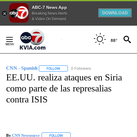
ABC-7 News App
DOWNLOAD
Breaking News Alerts
& Video On Demand
Skip
to
88°
Content
CNN - Spanish
0 Followers
FOLLOW
FOLLOW "CNN - SPANISH" TO RECEIVE NOTIFI
EE.UU. realiza ataques en Siria
como parte de las represalias
contra ISIS
By
CNN Newsource
FOLLOW
FOLLOW "" TO RECEIVE NOTIFICATIONS ABOU