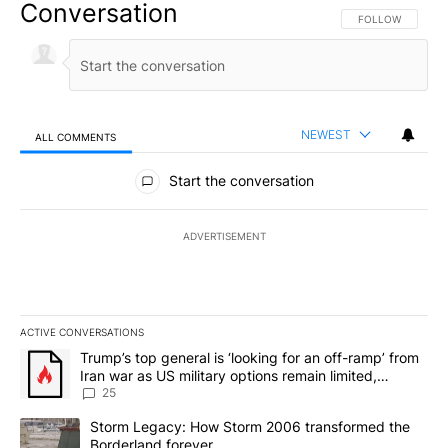
Conversation
FOLLOW THIS CO
FOLLOW
NEWEST
ALL COMMENTS
All Comments
Start the conversation
ADVERTISEMENT
ACTIVE CONVERSATIONS
The following is a list of the most commented articles in the last 7
A trending article titled "Trump’s top general is ‘looking for an o
Trump’s top general is ‘looking for an off-ramp’ from
Iran war as US military options remain limited,
sources say
25
A trending article titled "Storm Legacy: How Storm 2006 transfo
Storm Legacy: How Storm 2006 transformed the
Borderland forever