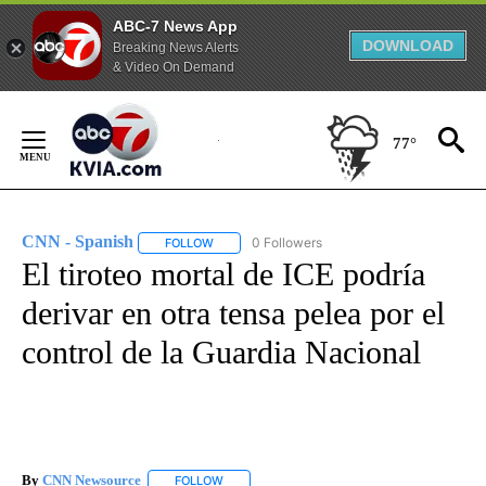
ABC-7 News App
DOWNLOAD
Breaking News Alerts
& Video On Demand
Skip
to
77°
Content
CNN - Spanish
0 Followers
FOLLOW
FOLLOW "CNN - SPANISH" TO RECEIVE NOTIFI
El tiroteo mortal de ICE podría
derivar en otra tensa pelea por el
control de la Guardia Nacional
By
CNN Newsource
FOLLOW
FOLLOW "" TO RECEIVE NOTIFICATIONS ABOU