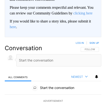
Please keep your comments respectful and relevant. You
can review our Community Guidelines by
clicking here
If you would like to share a story idea, please submit it
here
.
LOG IN
|
SIGN UP
Conversation
FOLLOW THIS CO
FOLLOW
NEWEST
ALL COMMENTS
All Comments
Start the conversation
ADVERTISEMENT