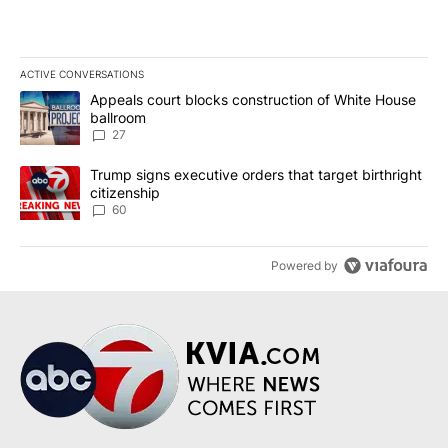
ACTIVE CONVERSATIONS
The following is a list of the most commented articles in the last 7
A trending article titled "Appeals court blocks construction of W
Appeals court blocks construction of White House
ballroom
27
A trending article titled "Trump signs executive orders that targe
Trump signs executive orders that target birthright
citizenship
60
Powered by