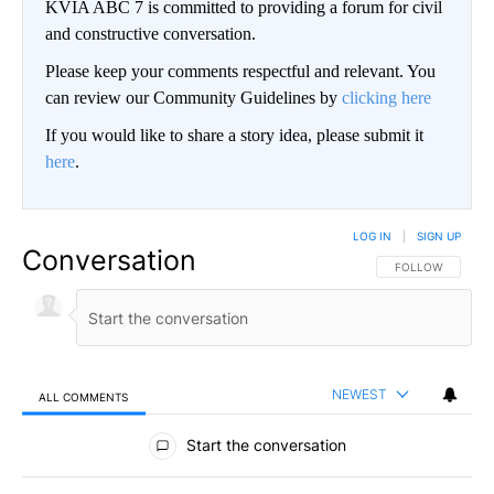
KVIA ABC 7 is committed to providing a forum for civil
and constructive conversation.
Please keep your comments respectful and relevant. You
can review our Community Guidelines by
clicking here
If you would like to share a story idea, please submit it
here
.
LOG IN
|
SIGN UP
Conversation
FOLLOW THIS CO
FOLLOW
NEWEST
ALL COMMENTS
All Comments
Start the conversation