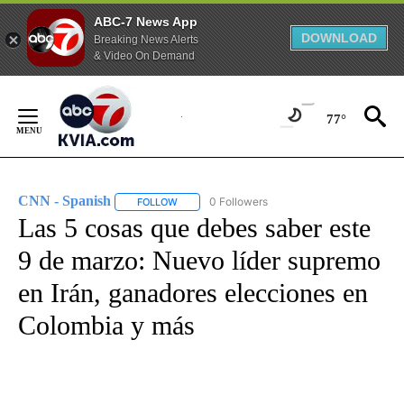
ABC-7 News App
DOWNLOAD
Breaking News Alerts
& Video On Demand
Skip
to
77°
Content
CNN - Spanish
0 Followers
FOLLOW
FOLLOW "CNN - SPANISH" TO RECEIVE NOTIFI
Las 5 cosas que debes saber este
9 de marzo: Nuevo líder supremo
en Irán, ganadores elecciones en
Colombia y más