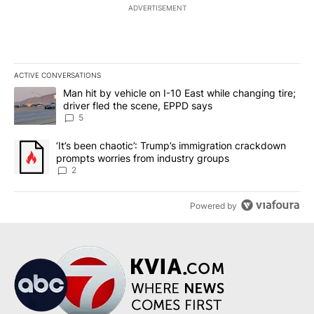
ADVERTISEMENT
ACTIVE CONVERSATIONS
The following is a list of the most commented articles in the last 7
A trending article titled "Man hit by vehicle on I-10 East while c
Man hit by vehicle on I-10 East while changing tire;
driver fled the scene, EPPD says
5
A trending article titled "‘It’s been chaotic’: Trump’s immigrati
‘It’s been chaotic’: Trump’s immigration crackdown
prompts worries from industry groups
2
Powered by