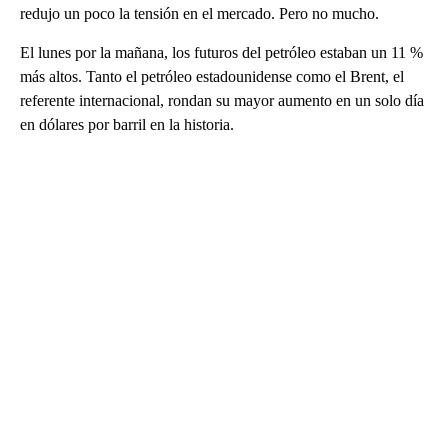
redujo un poco la tensión en el mercado. Pero no mucho.
El lunes por la mañana, los futuros del petróleo estaban un 11 %
más altos. Tanto el petróleo estadounidense como el Brent, el
referente internacional, rondan su mayor aumento en un solo día
en dólares por barril en la historia.
A
D
V
E
R
TI
S
E
M
E
N
T