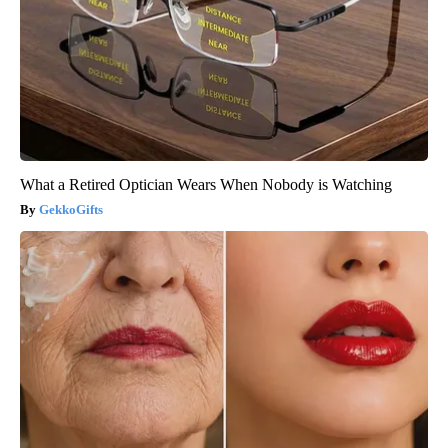
What a Retired Optician Wears When Nobody is Watching
GekkoGifts