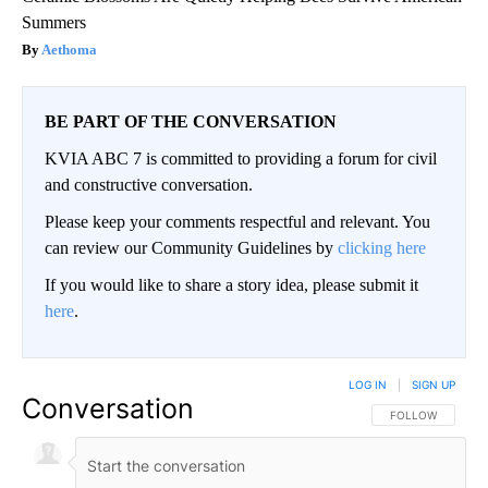
Summers
Aethoma
BE PART OF THE CONVERSATION
KVIA ABC 7 is committed to providing a forum for civil
and constructive conversation.
Please keep your comments respectful and relevant. You
can review our Community Guidelines by
clicking here
If you would like to share a story idea, please submit it
here
.
LOG IN
|
SIGN UP
Conversation
FOLLOW THIS CO
FOLLOW