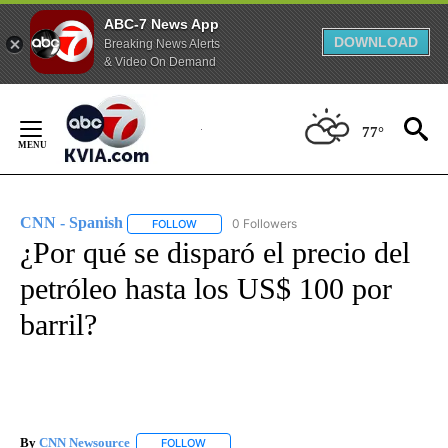
ABC-7 News App
DOWNLOAD
Breaking News Alerts
& Video On Demand
Skip
to
77°
Content
CNN - Spanish
0 Followers
FOLLOW
FOLLOW "CNN - SPANISH" TO RECEIVE NOTIFI
¿Por qué se disparó el precio del
petróleo hasta los US$ 100 por
barril?
By
CNN Newsource
FOLLOW
FOLLOW "" TO RECEIVE NOTIFICATIONS ABOU