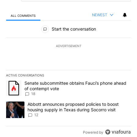
NEWEST
ALL COMMENTS
All Comments
Start the conversation
ADVERTISEMENT
ACTIVE CONVERSATIONS
The following is a list of the most commented articles in the last 7
A trending article titled "Senate subcommittee obtains Fauci’s 
Senate subcommittee obtains Fauci’s phone ahead
of contempt vote
18
A trending article titled "Abbott announces proposed policies to 
Abbott announces proposed policies to boost
housing supply in Texas during Socorro visit
12
Powered by