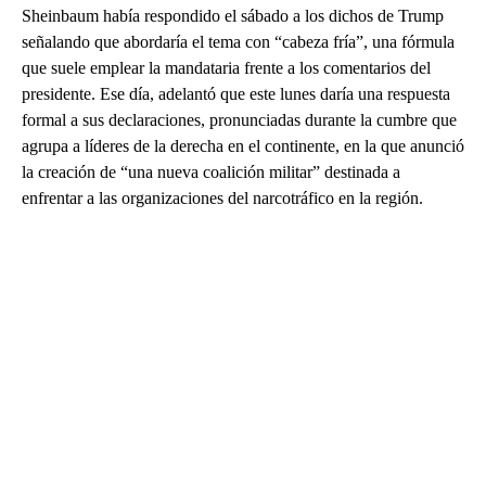
Sheinbaum había respondido el sábado a los dichos de Trump
señalando que abordaría el tema con “cabeza fría”, una fórmula
que suele emplear la mandataria frente a los comentarios del
presidente. Ese día, adelantó que este lunes daría una respuesta
formal a sus declaraciones, pronunciadas durante la cumbre que
agrupa a líderes de la derecha en el continente, en la que anunció
la creación de “una nueva coalición militar” destinada a
enfrentar a las organizaciones del narcotráfico en la región.
A
D
V
E
R
TI
S
E
M
E
N
T