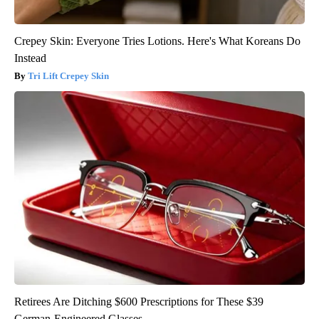
Crepey Skin: Everyone Tries Lotions. Here's What Koreans Do
Instead
Tri Lift Crepey Skin
Retirees Are Ditching $600 Prescriptions for These $39
German-Engineered Glasses