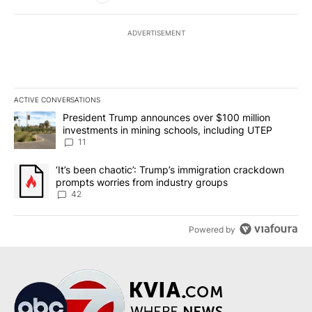
ADVERTISEMENT
ACTIVE CONVERSATIONS
The following is a list of the most commented articles in the last 7
A trending article titled "President Trump announces over $100 m
President Trump announces over $100 million
investments in mining schools, including UTEP
11
A trending article titled "‘It’s been chaotic’: Trump’s immigrati
‘It’s been chaotic’: Trump’s immigration crackdown
prompts worries from industry groups
42
Powered by