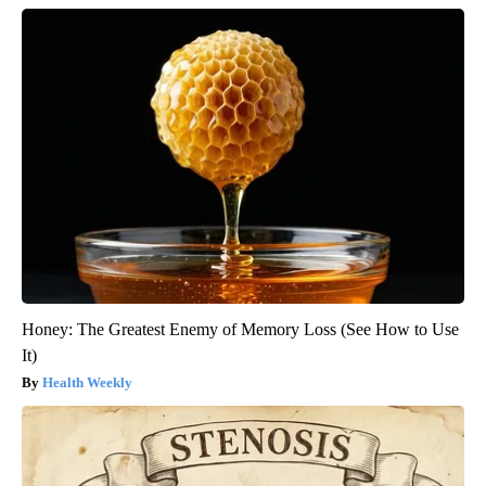
Honey: The Greatest Enemy of Memory Loss (See How to Use
It)
Health Weekly