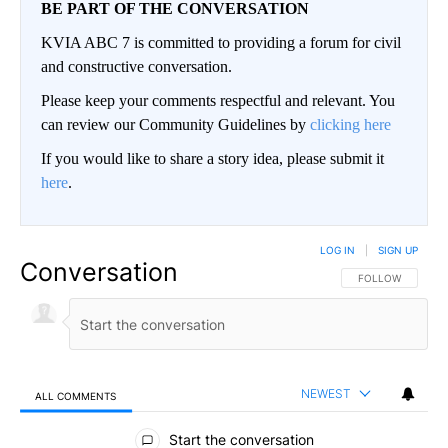
BE PART OF THE CONVERSATION
KVIA ABC 7 is committed to providing a forum for civil
and constructive conversation.
Please keep your comments respectful and relevant. You
can review our Community Guidelines by
clicking here
If you would like to share a story idea, please submit it
here
.
LOG IN
|
SIGN UP
Conversation
FOLLOW THIS CO
FOLLOW
NEWEST
ALL COMMENTS
All Comments
Start the conversation