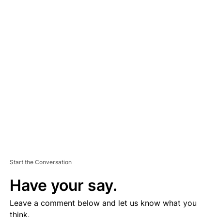
A
D
V
E
R
TI
S
E
M
E
N
T
Start the Conversation
Have your say.
Leave a comment below and let us know what you
think.