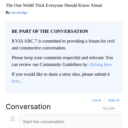
The One Wd40 Trick Everyone Should Know About
novelodge
BE PART OF THE CONVERSATION
KVIA ABC 7 is committed to providing a forum for civil
and constructive conversation.
Please keep your comments respectful and relevant. You
can review our Community Guidelines by
clicking here
If you would like to share a story idea, please submit it
here
.
LOG IN
|
SIGN UP
Conversation
FOLLOW THIS CO
FOLLOW