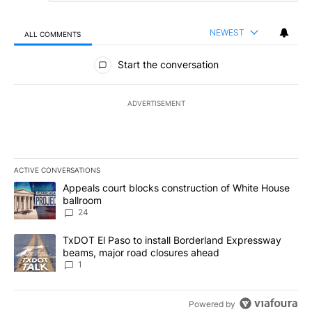
NEWEST
ALL COMMENTS
All Comments
Start the conversation
ADVERTISEMENT
ACTIVE CONVERSATIONS
The following is a list of the most commented articles in the last 7
A trending article titled "Appeals court blocks construction of W
Appeals court blocks construction of White House
ballroom
24
A trending article titled "TxDOT El Paso to install Borderland E
TxDOT El Paso to install Borderland Expressway
beams, major road closures ahead
1
Powered by