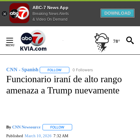
ABC-7 News App
DOWNLOAD
Breaking News Alerts
& Video On Demand
Skip
to
78°
Content
CNN - Spanish
0 Followers
FOLLOW
FOLLOW "CNN - SPANISH" TO RECEIVE NOTIFI
Funcionario iraní de alto rango
amenaza a Trump nuevamente
By
CNN Newsource
FOLLOW
FOLLOW "" TO RECEIVE NOTIFICATIONS ABOU
Published
March 10, 2026
7:32 AM