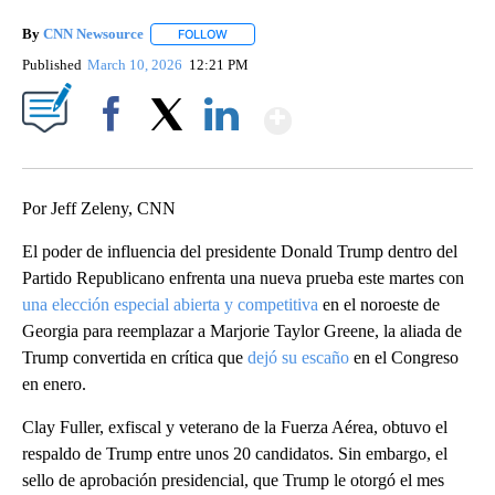
By
CNN Newsource
FOLLOW
FOLLOW "" TO RECEIVE NOTIFICATIONS ABOU
Published
March 10, 2026
12:21 PM
Show More
Facebook
X
LinkedIn
Por Jeff Zeleny, CNN
El poder de influencia del presidente Donald Trump dentro del
Partido Republicano enfrenta una nueva prueba este martes con
una elección especial abierta y competitiva
en el noroeste de
Georgia para reemplazar a Marjorie Taylor Greene, la aliada de
Trump convertida en crítica que
dejó su escaño
en el Congreso
en enero.
Clay Fuller, exfiscal y veterano de la Fuerza Aérea, obtuvo el
respaldo de Trump entre unos 20 candidatos. Sin embargo, el
sello de aprobación presidencial, que Trump le otorgó el mes