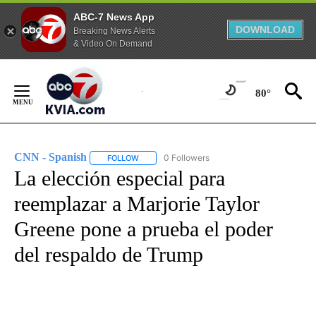
ABC-7 News App
DOWNLOAD
Breaking News Alerts
& Video On Demand
Skip
to
80°
Content
CNN - Spanish
0 Followers
FOLLOW
FOLLOW "CNN - SPANISH" TO RECEIVE NOTIFI
La elección especial para
reemplazar a Marjorie Taylor
Greene pone a prueba el poder
del respaldo de Trump