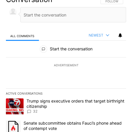
FOLLOW THIS CO
FOLLOW
NEWEST
ALL COMMENTS
All Comments
Start the conversation
ADVERTISEMENT
ACTIVE CONVERSATIONS
The following is a list of the most commented articles in the last 7
A trending article titled "Trump signs executive orders that targe
Trump signs executive orders that target birthright
citizenship
32
A trending article titled "Senate subcommittee obtains Fauci’s 
Senate subcommittee obtains Fauci’s phone ahead
of contempt vote