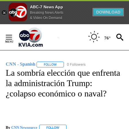
ABC-7 News App
DOWNLOAD
Breaking News Alerts
& Video On Demand
Skip
to
76°
Content
CNN - Spanish
0 Followers
FOLLOW
FOLLOW "CNN - SPANISH" TO RECEIVE NOTIFI
La sombría elección que enfrenta
la administración Trump:
¿colapso económico o naval?
By
CNN Newsource
FOLLOW
FOLLOW "" TO RECEIVE NOTIFICATIONS ABOU