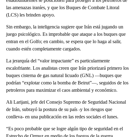
estadounidenses se posicionen para proteger a los petroleros de
las amenazas iraníes, y que los Buques de Combate Litoral
(LCS) les brinden apoyo.
Sin embargo, la inteligencia sugiere que Irán está jugando un
juego psicológico. Es improbable que ataque a los buques que
entran en el Golfo; en cambio, se espera que lo haga al salir,
cuando estén completamente cargados.
La jerarquía del “valor impactante” es particularmente
escalofriante. Los analistas creen que Irán priorizará primero los
buques cisterna de gas natural licuado (GNL) —buques que
podrían “explotar como la bomba de Beirut”—, seguidos de los
petroleros para maximizar el caos ambiental y económico.
Ali Larijani, jefe del Consejo Supremo de Seguridad Nacional
de Irán, subrayó la postura de su país -y los riesgos que
conlleva- en una publicación en las redes sociales el lunes.
“Es poco probable que se logre algún tipo de seguridad en el
Estrecho de Ormuz en medio de los fuegos de la guerra