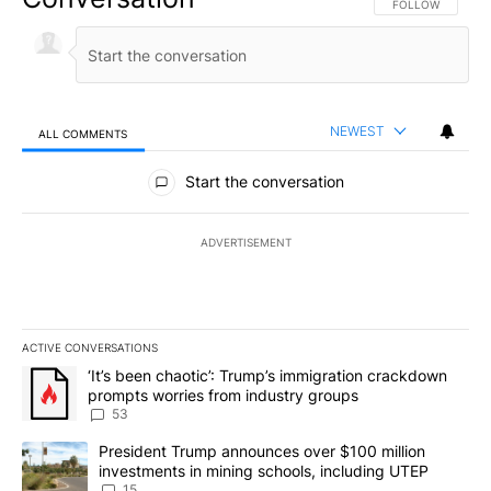
FOLLOW THIS CO
FOLLOW
NEWEST
ALL COMMENTS
All Comments
Start the conversation
ADVERTISEMENT
ACTIVE CONVERSATIONS
The following is a list of the most commented articles in the last 7
A trending article titled "‘It’s been chaotic’: Trump’s immigrati
‘It’s been chaotic’: Trump’s immigration crackdown
prompts worries from industry groups
53
A trending article titled "President Trump announces over $100 m
President Trump announces over $100 million
investments in mining schools, including UTEP
15