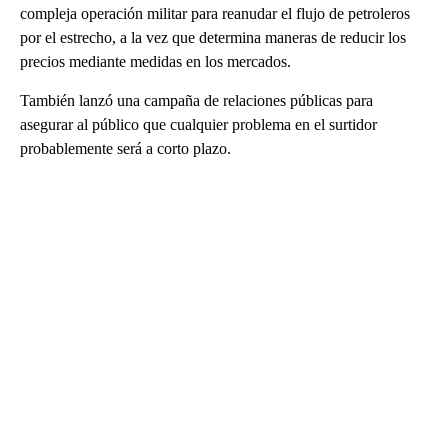
compleja operación militar para reanudar el flujo de petroleros
por el estrecho, a la vez que determina maneras de reducir los
precios mediante medidas en los mercados.
También lanzó una campaña de relaciones públicas para
asegurar al público que cualquier problema en el surtidor
probablemente será a corto plazo.
A
D
V
E
R
TI
S
E
M
E
N
T