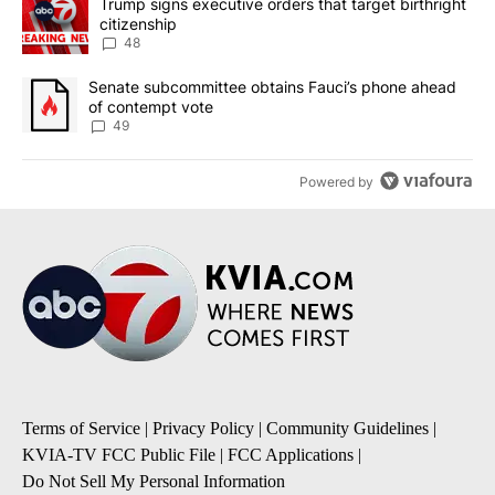
A trending article titled "Trump signs executive orders that targe
Trump signs executive orders that target birthright
citizenship
48
A trending article titled "Senate subcommittee obtains Fauci’s 
Senate subcommittee obtains Fauci’s phone ahead
of contempt vote
49
Powered by
Terms of Service
|
Privacy Policy
|
Community Guidelines
|
KVIA-TV FCC Public File
|
FCC Applications
|
Do Not Sell My Personal Information