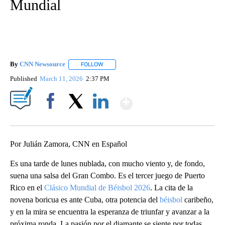
Mundial
By
CNN Newsource
FOLLOW
FOLLOW "" TO RECEIVE NOTIFICATIONS ABOU
Published
March 11, 2026
2:37 PM
Show More
Facebook
X
LinkedIn
Por Julián Zamora, CNN en Español
Es una tarde de lunes nublada, con mucho viento y, de fondo,
suena una salsa del Gran Combo. Es el tercer juego de Puerto
Rico en el
Clásico Mundial de Béisbol 2026
. La cita de la
novena boricua es ante Cuba, otra potencia del
béisbol
caribeño,
y en la mira se encuentra la esperanza de triunfar y avanzar a la
próxima ronda. La pasión por el diamante se siente por todas