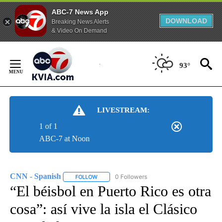
ABC-7 News App
DOWNLOAD
Breaking News Alerts
& Video On Demand
Skip
to
93°
Content
LIVESTREAM:
1 of 1
ABC-7 at Noon
CNN - Spanish
0 Followers
FOLLOW
FOLLOW "CNN - SPANISH" TO RECEIVE NOTIFI
“El béisbol en Puerto Rico es otra
cosa”: así vive la isla el Clásico