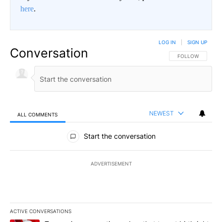
here
.
LOG IN
|
SIGN UP
Conversation
FOLLOW THIS CO
FOLLOW
NEWEST
ALL COMMENTS
All Comments
Start the conversation
ADVERTISEMENT
ACTIVE CONVERSATIONS
The following is a list of the most commented articles in the last 7