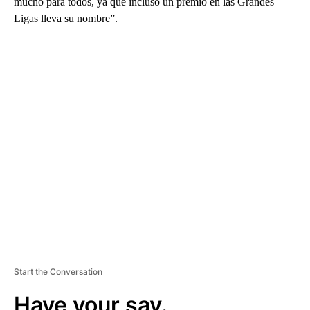
mucho para todos, ya que incluso un premio en las Grandes
Ligas lleva su nombre”.
A
D
V
E
R
TI
S
E
M
E
N
T
Start the Conversation
Have your say.