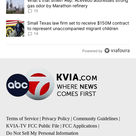
A trending article titled "What's that smell? Rep. Acevedo addre
What's that smell? Rep. Acevedo addresses strong
gas odor by Marathon refinery
15
A trending article titled "Small Texas law firm set to receive $
Small Texas law firm set to receive $150M contract
to represent unaccompanied migrant children
14
Powered by
Terms of Service
|
Privacy Policy
|
Community Guidelines
|
KVIA-TV FCC Public File
|
FCC Applications
|
Do Not Sell My Personal Information