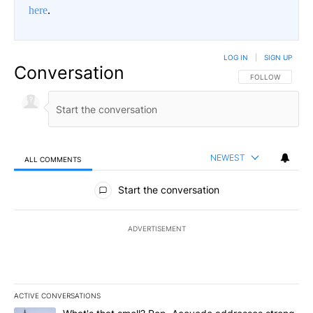
here
.
LOG IN
|
SIGN UP
Conversation
FOLLOW THIS CO
FOLLOW
NEWEST
ALL COMMENTS
All Comments
Start the conversation
ADVERTISEMENT
ACTIVE CONVERSATIONS
The following is a list of the most commented articles in the last 7