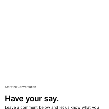
A
D
V
E
R
TI
S
E
M
E
N
T
Start the Conversation
Have your say.
Leave a comment below and let us know what you