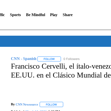
fic
Sports
Be Mindful
Play
Share
CNN - Spanish
0 Followers
FOLLOW
FOLLOW "CNN - SPANISH" TO RECEIVE NO
Francisco Cervelli, el ítalo-vene
EE.UU. en el Clásico Mundial de
By
CNN Newsource
FOLLOW
FOLLOW "" TO RECEIVE NOTIFICATIONS 