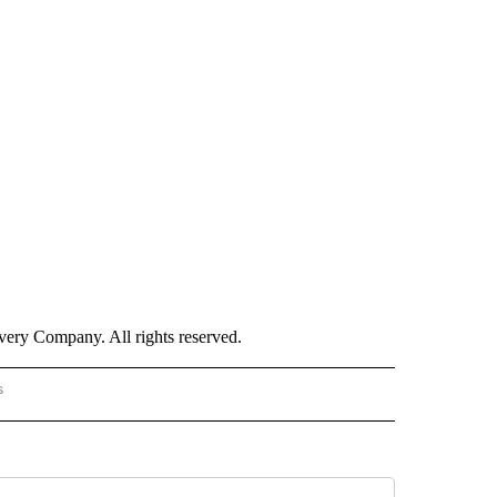
ry Company. All rights reserved.
s
PANISH" TO RECEIVE NOTIFICATIONS ABOUT NEW PAGES ON "CNN - SPANISH".