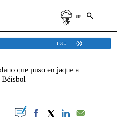
88°
1 of 1
TIFICATIONS ABOUT NEW PAGES ON "CNN - SPANISH".
zolano que puso en jaque a
 Béisbol
ABOUT NEW PAGES ON "".