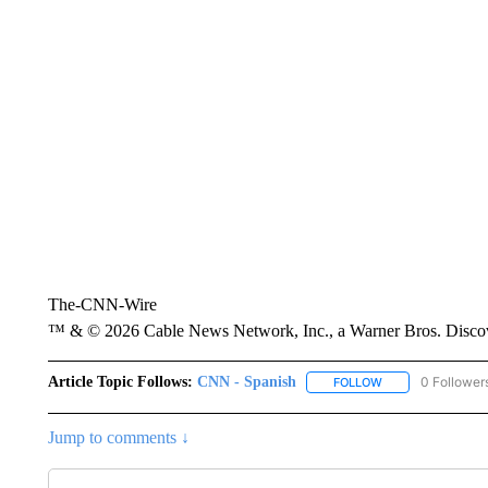
The-CNN-Wire
™ & © 2026 Cable News Network, Inc., a Warner Bros. Discove
Article Topic Follows:
CNN - Spanish
0 Follower
FOLLOW
FOLLOW "CNN - S
Jump to comments ↓