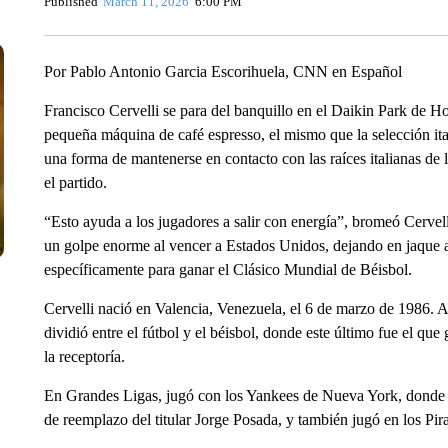
Published
March 11, 2026
6:00 PM
Por Pablo Antonio Garcia Escorihuela, CNN en Español
Francisco Cervelli se para del banquillo en el Daikin Park de H
pequeña máquina de café espresso, el mismo que la selección ita
una forma de mantenerse en contacto con las raíces italianas de 
el partido.
“Esto ayuda a los jugadores a salir con energía”, bromeó Cervelli
un golpe enorme al vencer a Estados Unidos, dejando en jaque al
específicamente para ganar el Clásico Mundial de Béisbol.
Cervelli nació en Valencia, Venezuela, el 6 de marzo de 1986. A 
dividió entre el fútbol y el béisbol, donde este último fue el que
la receptoría.
En Grandes Ligas, jugó con los Yankees de Nueva York, donde l
de reemplazo del titular Jorge Posada, y también jugó en los Pir