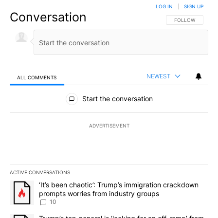
LOG IN
|
SIGN UP
Conversation
FOLLOW THIS CO
FOLLOW
NEWEST
ALL COMMENTS
All Comments
Start the conversation
ADVERTISEMENT
ACTIVE CONVERSATIONS
The following is a list of the most commented articles in the last 7
A trending article titled "‘It’s been chaotic’: Trump’s immigrati
‘It’s been chaotic’: Trump’s immigration crackdown
prompts worries from industry groups
10