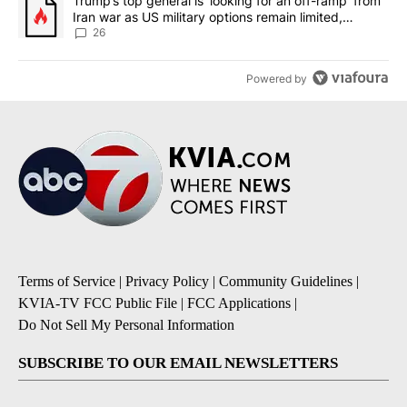
A trending article titled "Trump’s top general is ‘looking for an o
Trump’s top general is ‘looking for an off-ramp’ from
Iran war as US military options remain limited,
sources say
26
Powered by
Terms of Service
|
Privacy Policy
|
Community Guidelines
|
KVIA-TV FCC Public File
|
FCC Applications
|
Do Not Sell My Personal Information
SUBSCRIBE TO OUR EMAIL NEWSLETTERS