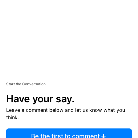
TI
S
E
M
E
N
T
Start the Conversation
Have your say.
Leave a comment below and let us know what you
think.
Be the first to comment