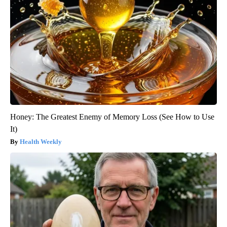
Honey: The Greatest Enemy of Memory Loss (See How to Use
It)
Health Weekly