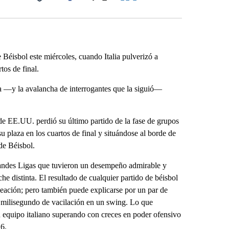
Facebook
X
LinkedIn
Email
Béisbol este miércoles, cuando Italia pulverizó a
tos de final.
ia —y la avalancha de interrogantes que la siguió—
 de EE.UU. perdió su último partido de la fase de grupos
u plaza en los cuartos de final y situándose al borde de
de Béisbol.
Grandes Ligas que tuvieron un desempeño admirable y
he distinta. El resultado de cualquier partido de béisbol
ineación; pero también puede explicarse por un par de
 milisegundo de vacilación en un swing. Lo que
n equipo italiano superando con creces en poder ofensivo
26.