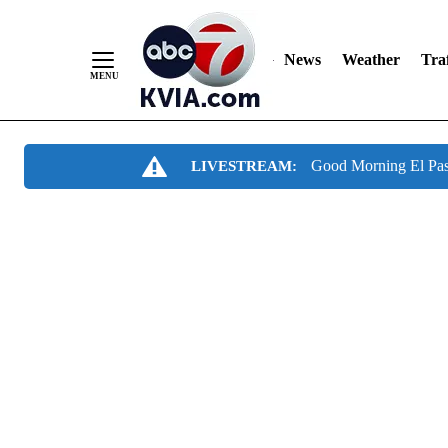
News
Weather
Traf
Skip
Good Morning El Pa
LIVESTREAM:
to
Content