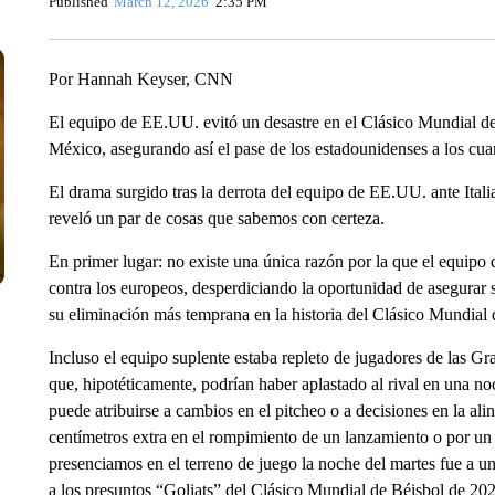
Published
March 12, 2026
2:35 PM
Por Hannah Keyser, CNN
El equipo de EE.UU. evitó un desastre en el Clásico Mundial de 
México, asegurando así el pase de los estadounidenses a los cuar
El drama surgido tras la derrota del equipo de EE.UU. ante Ital
reveló un par de cosas que sabemos con certeza.
En primer lugar: no existe una única razón por la que el equipo
contra los europeos, desperdiciando la oportunidad de asegurar s
su eliminación más temprana en la historia del Clásico Mundial 
Incluso el equipo suplente estaba repleto de jugadores de las 
que, hipotéticamente, podrían haber aplastado al rival en una noc
puede atribuirse a cambios en el pitcheo o a decisiones en la al
centímetros extra en el rompimiento de un lanzamiento o por un
presenciamos en el terreno de juego la noche del martes fue a u
a los presuntos “Goliats” del Clásico Mundial de Béisbol de 20