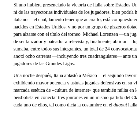
Si uno hubiera presenciado la victoria de Italia sobre Estados Un
ni de las trayectorias individuales de los jugadores, bien podrí
italiano —el cual, lamento tener que aclararlo, está compuesto e
nacidos en Estados Unidos, y no por un grupo de pizzeros dotad
para alzarse con el título del torneo. Michael Lorenzen —un juga
de ser lanzador y bateador a relevista y, finalmente, abridor— 
sumaba, entre todos sus integrantes, un total de 24 convocatorias 
anotó ocho carreras —incluyendo tres cuadrangulares— ante un
jugadores de las Grandes Ligas.
Una noche después, Italia aplastó a México —el segundo favor
exhibiendo mayor potencia y astutas jugadas defensivas en su 
marcada estética de «cultura de internet» que también milita en
beisbolista en conectar tres jonrones en un mismo partido del C
cada uno de ellos, tal como dicta la costumbre en el
dugout
itali