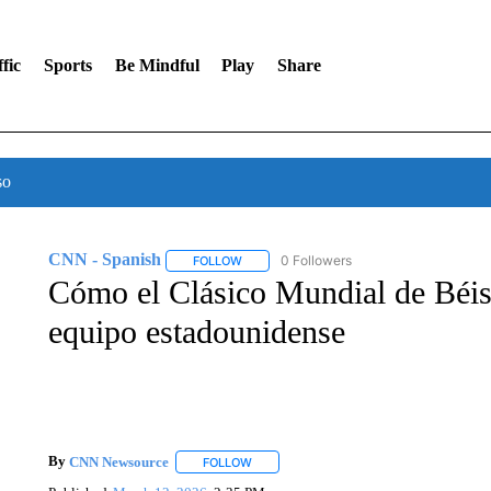
fic
Sports
Be Mindful
Play
Share
so
CNN - Spanish
0 Followers
FOLLOW
FOLLOW "CNN - SPANISH" TO RECEIVE NO
Cómo el Clásico Mundial de Béisb
equipo estadounidense
By
CNN Newsource
FOLLOW
FOLLOW "" TO RECEIVE NOTIFICATIONS 