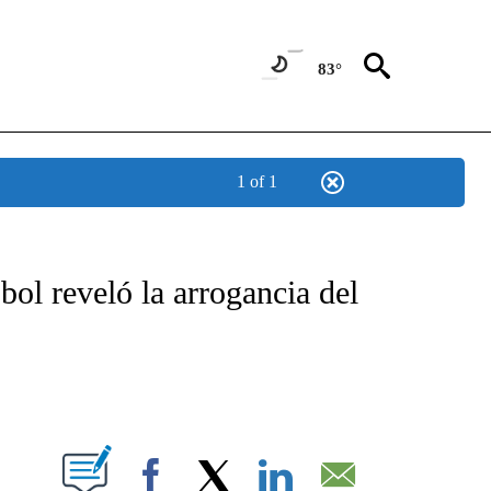
83°
1 of 1
TIFICATIONS ABOUT NEW PAGES ON "CNN - SPANISH".
ol reveló la arrogancia del
ABOUT NEW PAGES ON "".