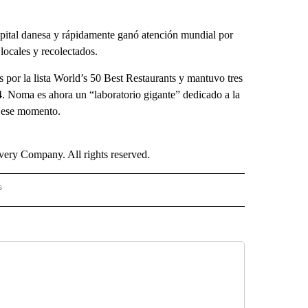
ital danesa y rápidamente ganó atención mundial por
ocales y recolectados.
 por la lista World’s 50 Best Restaurants y mantuvo tres
24. Noma es ahora un “laboratorio gigante” dedicado a la
n ese momento.
ry Company. All rights reserved.
s
PANISH" TO RECEIVE NOTIFICATIONS ABOUT NEW PAGES ON "CNN - SPANISH".