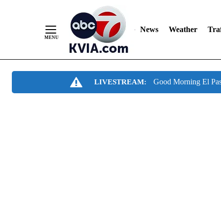
News
Weather
Traf
Skip
Good Morning El Pa
LIVESTREAM:
to
Content