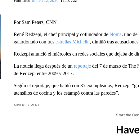
Published
March 12, 2026
11:10 AM
Por Sam Peters, CNN
René Redzepi, el chef principal y cofundador de
Noma
, uno de
galardonado con tres
estrellas Michelin
, dimitió tras acusacione
Redzepi anunció el miércoles en redes sociales que dejaba de di
La noticia llega después de un
reportaje
del 7 de marzo de The N
de Redzepi entre 2009 y 2017.
Según el reportaje, que habló con 35 exempleados, Redzepi “gol
utensilios de cocina y los estampó contra las paredes”.
ADVERTISEMENT
Start the Co
Have