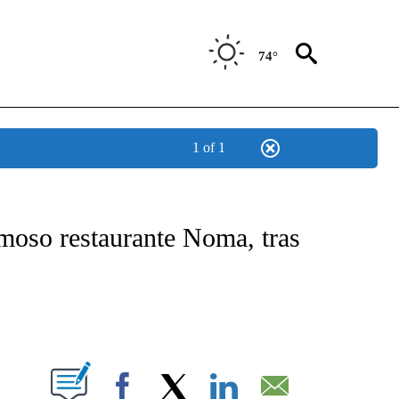
74°
1 of 1
TIFICATIONS ABOUT NEW PAGES ON "CNN - SPANISH".
moso restaurante Noma, tras
ABOUT NEW PAGES ON "".