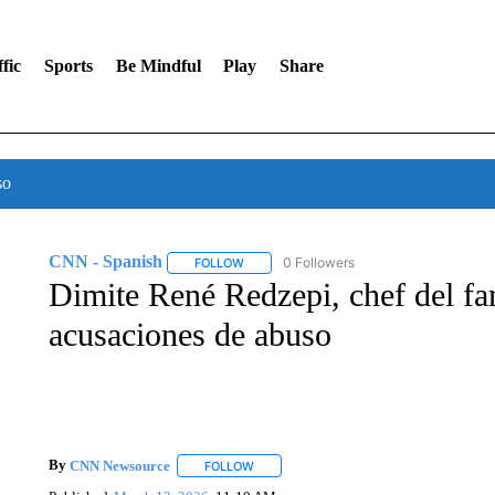
fic
Sports
Be Mindful
Play
Share
so
CNN - Spanish
0 Followers
FOLLOW
FOLLOW "CNN - SPANISH" TO RECEIVE NO
Dimite René Redzepi, chef del fa
acusaciones de abuso
By
CNN Newsource
FOLLOW
FOLLOW "" TO RECEIVE NOTIFICATIONS 