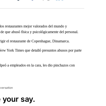
Facebook
X
LinkedIn
Email
 los restaurantes mejor valorados del mundo y
s de que abusó física y psicológicamente del personal.
rigir el restaurante de Copenhague, Dinamarca.
ew York Times que detalló presuntos abusos por parte
peó a empleados en la cara, les dio pinchazos con
nversation
 your say.