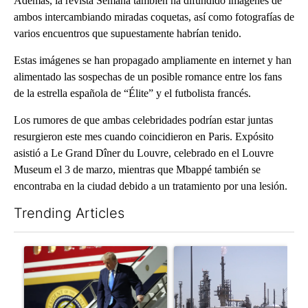
Además, la revista Semana también ha difundido imágenes de
ambos intercambiando miradas coquetas, así como fotografías de
varios encuentros que supuestamente habrían tenido.
Estas imágenes se han propagado ampliamente en internet y han
alimentado las sospechas de un posible romance entre los fans
de la estrella española de “Élite” y el futbolista francés.
Los rumores de que ambas celebridades podrían estar juntas
resurgieron este mes cuando coincidieron en Paris. Expósito
asistió a Le Grand Dîner du Louvre, celebrado en el Louvre
Museum el 3 de marzo, mientras que Mbappé también se
encontraba en la ciudad debido a un tratamiento por una lesión.
Trending Articles
The following is a list of the most commented articles in the last 7
A trending article titled "Small Texas law firm set to receive
A trending article titled "Wh