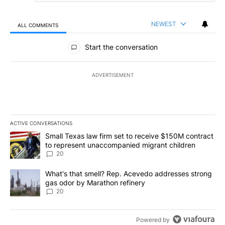
NEWEST
ALL COMMENTS
All Comments
Start the conversation
ADVERTISEMENT
ACTIVE CONVERSATIONS
The following is a list of the most commented articles in the last 7
A trending article titled "Small Texas law firm set to receive $
Small Texas law firm set to receive $150M contract
to represent unaccompanied migrant children
20
A trending article titled "What's that smell? Rep. Acevedo addre
What's that smell? Rep. Acevedo addresses strong
gas odor by Marathon refinery
20
Powered by