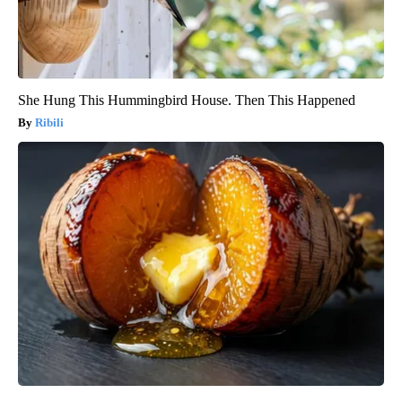
She Hung This Hummingbird House. Then This Happened
Ribili