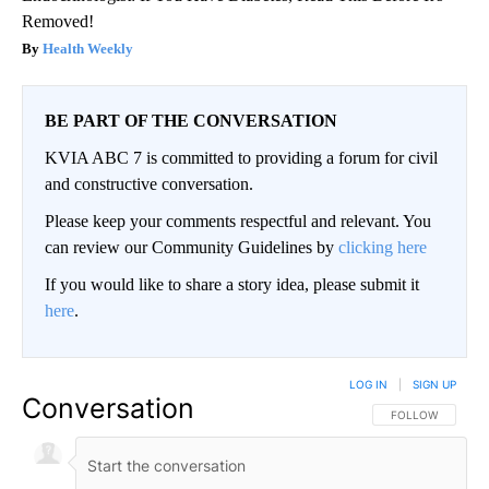
Removed!
Health Weekly
BE PART OF THE CONVERSATION
KVIA ABC 7 is committed to providing a forum for civil
and constructive conversation.
Please keep your comments respectful and relevant. You
can review our Community Guidelines by
clicking here
If you would like to share a story idea, please submit it
here
.
LOG IN
|
SIGN UP
Conversation
FOLLOW THIS CO
FOLLOW