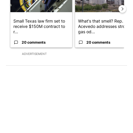
Small Texas law firm set to
What's that smell? Rep.
receive $150M contract to
Acevedo addresses strong
r...
gas od...
20 comments
20 comments
ADVERTISEMENT