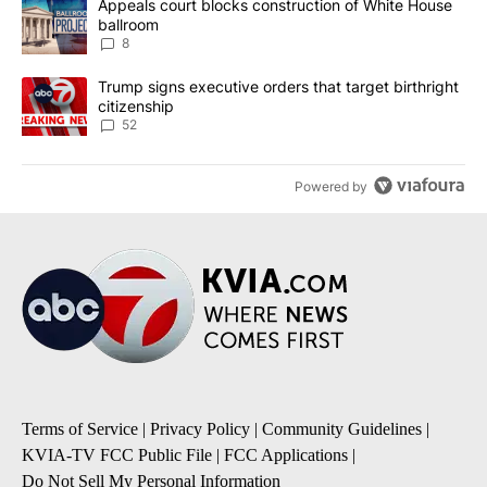
A trending article titled "Appeals court blocks construction of W
Appeals court blocks construction of White House
ballroom
8
A trending article titled "Trump signs executive orders that targe
Trump signs executive orders that target birthright
citizenship
52
Powered by
Terms of Service
|
Privacy Policy
|
Community Guidelines
|
KVIA-TV FCC Public File
|
FCC Applications
|
Do Not Sell My Personal Information