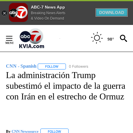
ABC-7 News App
DOWNLOAD
Breaking News Alerts
& Video On Demand
Skip
to
98°
Content
CNN - Spanish
0 Followers
FOLLOW
FOLLOW "CNN - SPANISH" TO RECEIVE NOTIFI
La administración Trump
subestimó el impacto de la guerra
con Irán en el estrecho de Ormuz
By
CNN Newsource
FOLLOW
FOLLOW "" TO RECEIVE NOTIFICATIONS ABOU