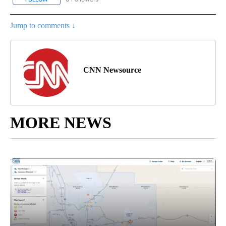
Jump to comments ↓
CNN Newsource
MORE NEWS