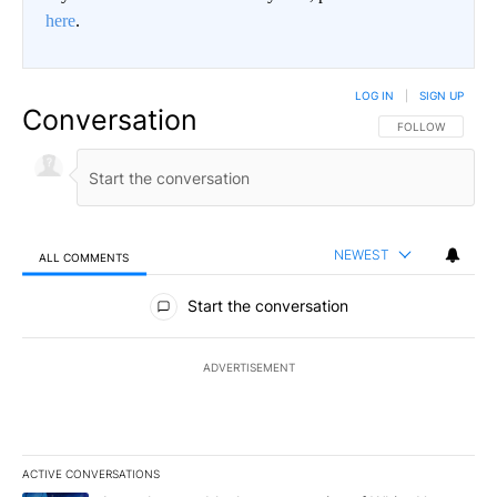
here
.
LOG IN
|
SIGN UP
Conversation
FOLLOW THIS CO
FOLLOW
NEWEST
ALL COMMENTS
All Comments
Start the conversation
ADVERTISEMENT
ACTIVE CONVERSATIONS
The following is a list of the most commented articles in the last 7