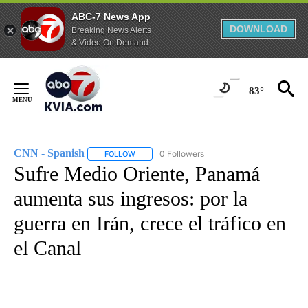
ABC-7 News App
DOWNLOAD
Breaking News Alerts
& Video On Demand
Skip
to
83°
Content
CNN - Spanish
0 Followers
FOLLOW
FOLLOW "CNN - SPANISH" TO RECEIVE NOTIFI
Sufre Medio Oriente, Panamá
aumenta sus ingresos: por la
guerra en Irán, crece el tráfico en
el Canal