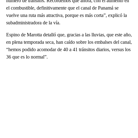
número de tránsitos. Recordemos que ahora, con el aumento en
el combustible, definitivamente que el canal de Panamá se
vuelve una ruta más atractiva, porque es más corta”, explicó la
subadministradora de la vía.
Espino de Marotta detalló que, gracias a las lluvias, que este año,
en plena temporada seca, han caído sobre los embalses del canal,
“hemos podido acomodar de 40 a 41 tránsitos diarios, versus los
36 que es lo normal”.
A
D
V
E
R
TI
S
E
M
E
N
T