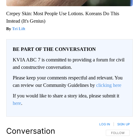
Crepey Skin: Most People Use Lotions. Koreans Do This
Instead (It's Genius)
Tri Lift
BE PART OF THE CONVERSATION
KVIA ABC 7 is committed to providing a forum for civil
and constructive conversation.
Please keep your comments respectful and relevant. You
can review our Community Guidelines by
clicking here
If you would like to share a story idea, please submit it
here
.
LOG IN
|
SIGN UP
Conversation
FOLLOW THIS CO
FOLLOW