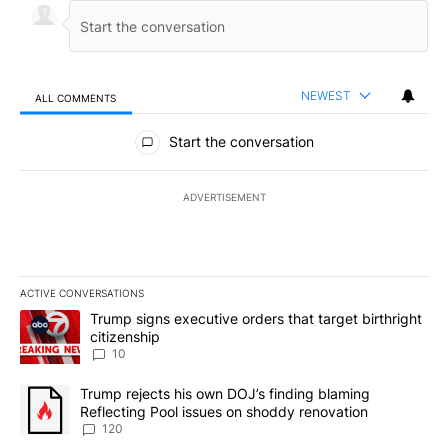
NEWEST
ALL COMMENTS
All Comments
Start the conversation
ADVERTISEMENT
ACTIVE CONVERSATIONS
The following is a list of the most commented articles in the last 7
A trending article titled "Trump signs executive orders that targe
Trump signs executive orders that target birthright
citizenship
10
A trending article titled "Trump rejects his own DOJ’s finding bl
Trump rejects his own DOJ’s finding blaming
Reflecting Pool issues on shoddy renovation
120