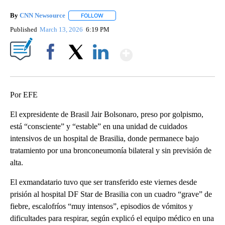
By
CNN Newsource
FOLLOW
FOLLOW "" TO RECEIVE NOTIFICATIONS ABOU
Published
March 13, 2026
6:19 PM
Show More
Facebook
X
LinkedIn
Por EFE
El expresidente de Brasil Jair Bolsonaro, preso por golpismo,
está “consciente” y “estable” en una unidad de cuidados
intensivos de un hospital de Brasilia, donde permanece bajo
tratamiento por una bronconeumonía bilateral y sin previsión de
alta.
El exmandatario tuvo que ser transferido este viernes desde
prisión al hospital DF Star de Brasilia con un cuadro “grave” de
fiebre, escalofríos “muy intensos”, episodios de vómitos y
dificultades para respirar, según explicó el equipo médico en una