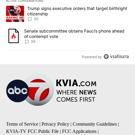
ACTIVE CONVERSATIONS
The following is a list of the most commented articles in the last 7
A trending article titled "Trump signs executive orders that targe
Trump signs executive orders that target birthright
citizenship
30
A trending article titled "Senate subcommittee obtains Fauci’s 
Senate subcommittee obtains Fauci’s phone ahead
of contempt vote
39
Powered by
Terms of Service
|
Privacy Policy
|
Community Guidelines
|
KVIA-TV FCC Public File
|
FCC Applications
|