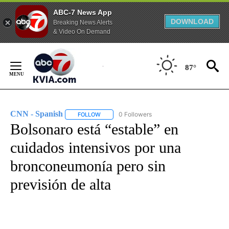
ABC-7 News App
DOWNLOAD
Breaking News Alerts
& Video On Demand
Skip
to
87°
Content
CNN - Spanish
0 Followers
FOLLOW
FOLLOW "CNN - SPANISH" TO RECEIVE NOTIFI
Bolsonaro está “estable” en
cuidados intensivos por una
bronconeumonía pero sin
previsión de alta