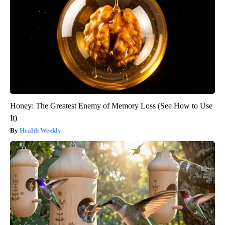
Honey: The Greatest Enemy of Memory Loss (See How to Use
It)
Health Weekly