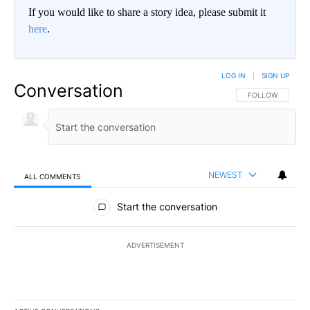
If you would like to share a story idea, please submit it
here
.
LOG IN
|
SIGN UP
Conversation
FOLLOW THIS CO
FOLLOW
NEWEST
ALL COMMENTS
All Comments
Start the conversation
ADVERTISEMENT