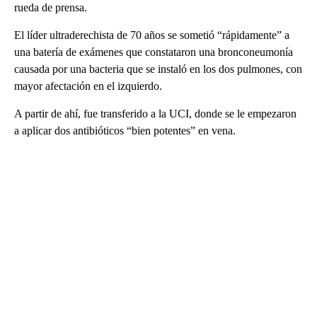
rueda de prensa.
El líder ultraderechista de 70 años se sometió “rápidamente” a
una batería de exámenes que constataron una bronconeumonía
causada por una bacteria que se instaló en los dos pulmones, con
mayor afectación en el izquierdo.
A partir de ahí, fue transferido a la UCI, donde se le empezaron
a aplicar dos antibióticos “bien potentes” en vena.
A
D
V
E
R
TI
S
E
M
E
N
T