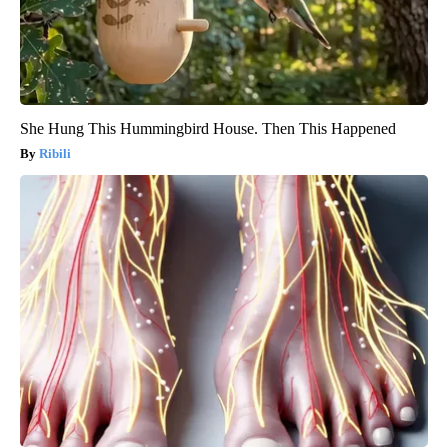
She Hung This Hummingbird House. Then This Happened
Ribili