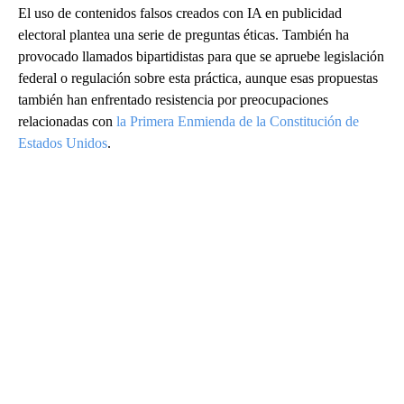
El uso de contenidos falsos creados con IA en publicidad
electoral plantea una serie de preguntas éticas. También ha
provocado llamados bipartidistas para que se apruebe legislación
federal o regulación sobre esta práctica, aunque esas propuestas
también han enfrentado resistencia por preocupaciones
relacionadas con
la Primera Enmienda de la Constitución de
Estados Unidos
.
A
D
V
E
R
TI
S
E
M
E
N
T