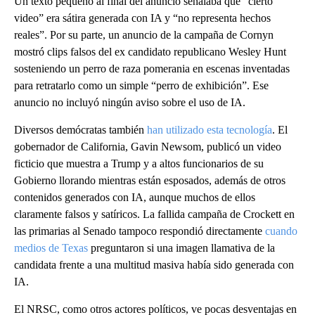
Un texto pequeño al final del anuncio señalaba que “cierto
video” era sátira generada con IA y “no representa hechos
reales”. Por su parte, un anuncio de la campaña de Cornyn
mostró clips falsos del ex candidato republicano Wesley Hunt
sosteniendo un perro de raza pomerania en escenas inventadas
para retratarlo como un simple “perro de exhibición”. Ese
anuncio no incluyó ningún aviso sobre el uso de IA.
Diversos demócratas también
han utilizado esta tecnología
. El
gobernador de California, Gavin Newsom, publicó un video
ficticio que muestra a Trump y a altos funcionarios de su
Gobierno llorando mientras están esposados, además de otros
contenidos generados con IA, aunque muchos de ellos
claramente falsos y satíricos. La fallida campaña de Crockett en
las primarias al Senado tampoco respondió directamente
cuando
medios de Texas
preguntaron si una imagen llamativa de la
candidata frente a una multitud masiva había sido generada con
IA.
El NRSC, como otros actores políticos, ve pocas desventajas en