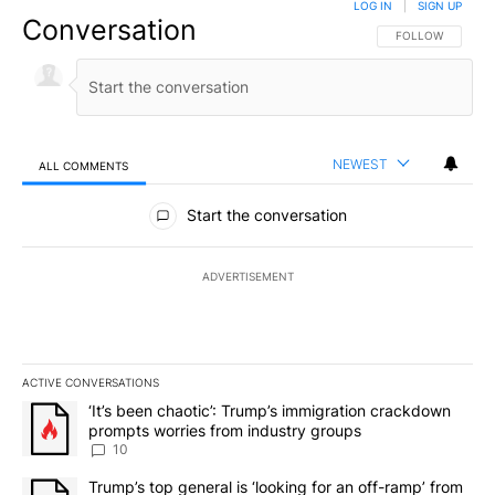
LOG IN
|
SIGN UP
Conversation
FOLLOW THIS CO
FOLLOW
NEWEST
ALL COMMENTS
All Comments
Start the conversation
ADVERTISEMENT
ACTIVE CONVERSATIONS
The following is a list of the most commented articles in the last 7
A trending article titled "‘It’s been chaotic’: Trump’s immigrati
‘It’s been chaotic’: Trump’s immigration crackdown
prompts worries from industry groups
10
A trending article titled "Trump’s top general is ‘looking for an o
Trump’s top general is ‘looking for an off-ramp’ from