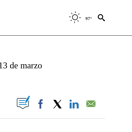
97°
TIFICATIONS ABOUT NEW PAGES ON "CNN - SPANISH".
 13 de marzo
ABOUT NEW PAGES ON "".
Facebook
X
LinkedIn
Email