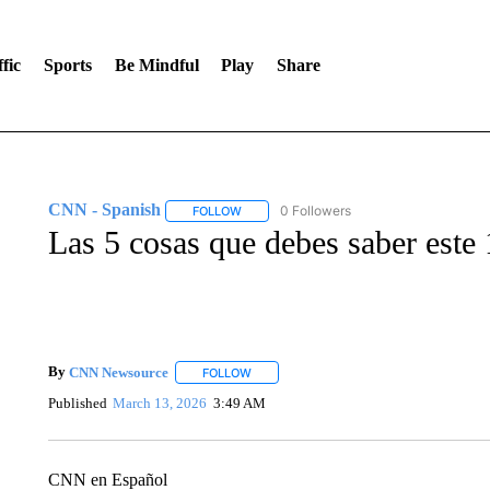
fic
Sports
Be Mindful
Play
Share
CNN - Spanish
0 Followers
FOLLOW
FOLLOW "CNN - SPANISH" TO RECEIVE NO
Las 5 cosas que debes saber este
By
CNN Newsource
FOLLOW
FOLLOW "" TO RECEIVE NOTIFICATIONS 
Published
March 13, 2026
3:49 AM
CNN en Español