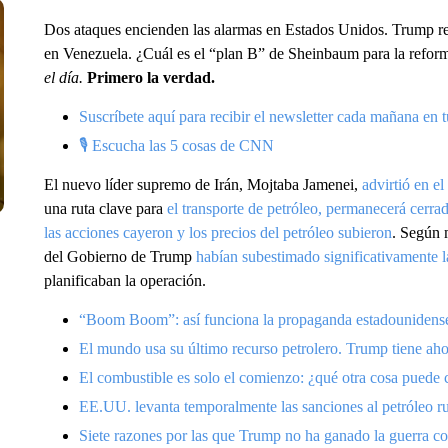
Dos ataques encienden las alarmas en Estados Unidos. Trump r
en Venezuela. ¿Cuál es el “plan B” de Sheinbaum para la reform
el día.
Primero la verdad.
Suscríbete aquí para recibir el newsletter cada mañana en t
🎙 Escucha las 5 cosas de CNN
El nuevo líder supremo de Irán, Mojtaba Jamenei,
advirtió en e
una ruta clave para
el transporte de petróleo, permanecerá cerr
las acciones cayeron y los precios del petróleo subieron
. Según m
del Gobierno de Trump
habían subestimado significativamente la
planificaban la operación.
“Boom Boom”: así funciona la propaganda estadounidense fr
El mundo usa su último recurso petrolero. Trump tiene aho
El combustible es solo el comienzo: ¿qué otra cosa puede c
EE.UU. levanta temporalmente las sanciones al petróleo r
Siete razones por las que Trump no ha ganado la guerra con