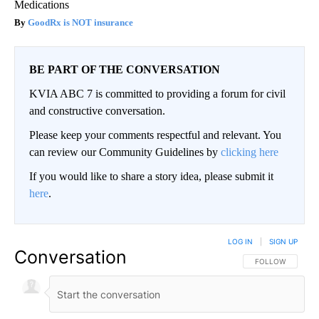
Medications
GoodRx is NOT insurance
BE PART OF THE CONVERSATION
KVIA ABC 7 is committed to providing a forum for civil
and constructive conversation.
Please keep your comments respectful and relevant. You
can review our Community Guidelines by
clicking here
If you would like to share a story idea, please submit it
here
.
LOG IN
|
SIGN UP
Conversation
FOLLOW THIS CO
FOLLOW