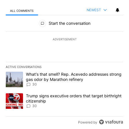
NEWEST
ALL COMMENTS
All Comments
Start the conversation
ADVERTISEMENT
ACTIVE CONVERSATIONS
The following is a list of the most commented articles in the last 7
A trending article titled "What's that smell? Rep. Acevedo addre
What's that smell? Rep. Acevedo addresses strong
gas odor by Marathon refinery
30
A trending article titled "Trump signs executive orders that targe
Trump signs executive orders that target birthright
citizenship
30
Powered by