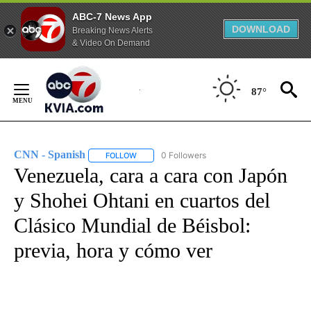
ABC-7 News App
DOWNLOAD
Breaking News Alerts
& Video On Demand
Skip
to
87°
Content
CNN - Spanish
0 Followers
FOLLOW
FOLLOW "CNN - SPANISH" TO RECEIVE NOTIFI
Venezuela, cara a cara con Japón
y Shohei Ohtani en cuartos del
Clásico Mundial de Béisbol:
previa, hora y cómo ver