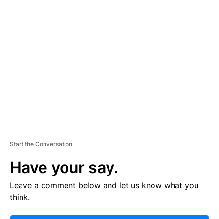
E
R
TI
S
E
M
E
N
T
Start the Conversation
Have your say.
Leave a comment below and let us know what you
think.