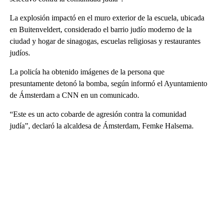
La explosión impactó en el muro exterior de la escuela, ubicada
en Buitenveldert, considerado el barrio judío moderno de la
ciudad y hogar de sinagogas, escuelas religiosas y restaurantes
judíos.
La policía ha obtenido imágenes de la persona que
presuntamente detonó la bomba, según informó el Ayuntamiento
de Ámsterdam a CNN en un comunicado.
“Este es un acto cobarde de agresión contra la comunidad
judía”, declaró la alcaldesa de Ámsterdam, Femke Halsema.
A
D
V
E
R
TI
S
E
M
E
N
T