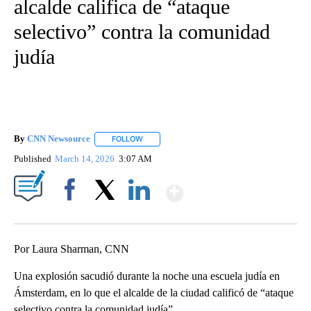
alcalde califica de “ataque
selectivo” contra la comunidad
judía
By
CNN Newsource
FOLLOW
FOLLOW "" TO RECEIVE NOTIFICATIONS ABOU
Published
March 14, 2026
3:07 AM
Show More
Facebook
X
LinkedIn
Por Laura Sharman, CNN
Una explosión sacudió durante la noche una escuela judía en
Ámsterdam, en lo que el alcalde de la ciudad calificó de “ataque
selectivo contra la comunidad judía”.