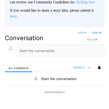
can review our Community Guidelines by
clicking here
If you would like to share a story idea, please submit it
here
.
LOG IN
|
SIGN UP
Conversation
FOLLOW THIS CO
FOLLOW
NEWEST
ALL COMMENTS
All Comments
Start the conversation
ADVERTISEMENT