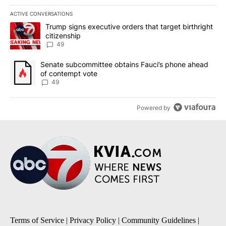
ACTIVE CONVERSATIONS
The following is a list of the most commented articles in the last 7
A trending article titled "Trump signs executive orders that targe
Trump signs executive orders that target birthright
citizenship
49
A trending article titled "Senate subcommittee obtains Fauci’s 
Senate subcommittee obtains Fauci’s phone ahead
of contempt vote
49
Powered by
Terms of Service
|
Privacy Policy
|
Community Guidelines
|