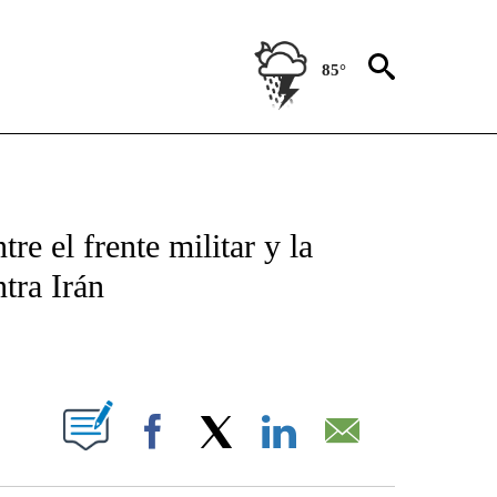
85°
TIFICATIONS ABOUT NEW PAGES ON "CNN - SPANISH".
re el frente militar y la
tra Irán
ABOUT NEW PAGES ON "".
Facebook
X
LinkedIn
Email