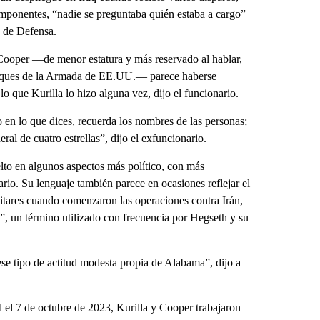
mponentes, “nadie se preguntaba quién estaba a cargo”
o de Defensa.
o Cooper —de menor estatura y más reservado al hablar,
 buques de la Armada de EE.UU.— parece haberse
o que Kurilla lo hizo alguna vez, dijo el funcionario.
 en lo que dices, recuerda los nombres de las personas;
al de cuatro estrellas”, dijo el exfuncionario.
o en algunos aspectos más político, con más
rio. Su lenguaje también parece en ocasiones reflejar el
litares cuando comenzaron las operaciones contra Irán,
s”, un término utilizado con frecuencia por Hegseth y su
 ese tipo de actitud modesta propia de Alabama”, dijo a
 el 7 de octubre de 2023, Kurilla y Cooper trabajaron