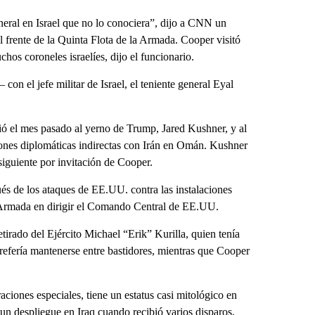
neral en Israel que no lo conociera”, dijo a CNN un
al frente de la Quinta Flota de la Armada. Cooper visitó
hos coroneles israelíes, dijo el funcionario.
on el jefe militar de Israel, el teniente general Eyal
ó el mes pasado al yerno de Trump, Jared Kushner, y al
ones diplomáticas indirectas con Irán en Omán. Kushner
iguiente por invitación de Cooper.
s de los ataques de EE.UU. contra las instalaciones
a Armada en dirigir el Comando Central de EE.UU.
tirado del Ejército Michael “Erik” Kurilla, quien tenía
refería mantenerse entre bastidores, mientras que Cooper
aciones especiales, tiene un estatus casi mitológico en
 un despliegue en Iraq cuando recibió varios disparos,