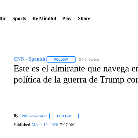
fic
Sports
Be Mindful
Play
Share
CNN - Spanish
0 Followers
FOLLOW
FOLLOW "CNN - SPANISH" TO RECEIVE NO
Este es el almirante que navega ent
política de la guerra de Trump con
By
CNN Newsource
FOLLOW
FOLLOW "" TO RECEIVE NOTIFICATIONS 
Published
March 15, 2026
7:07 AM