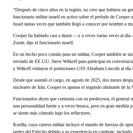
“Después de cinco años en la región, no creo que hubiera un ge
funcionario militar israelí en activo sobre el período de Cooper 
Israel tantas veces que también llegó a conocer por nombre a muc
Cooper ha hablado casi a diario —y a veces varias veces al día— c
Zamir, dijo el funcionario israelí.
En un hecho poco común para un militar, Cooper también se uni
enviado de EE.UU. Steve Witkoff para participar en conversaci
y Witkoff visitaron el portaviones USS Abraham Lincoln al día s
Desde que asumió el cargo, en agosto de 2025, dos meses despué
nucleares de Irán, Cooper es apenas el segundo almirante de l
Funcionarios dicen que contrasta con su predecesor, el general re
una personalidad fuerte y a veces brusca, pero en gran medida p
se siente más cómodo bajo los reflectores.
Kurilla, cuya carrera militar incluyó el mando de fuerzas de oper
partes del Ejército debido a su experiencia en combate, incluido