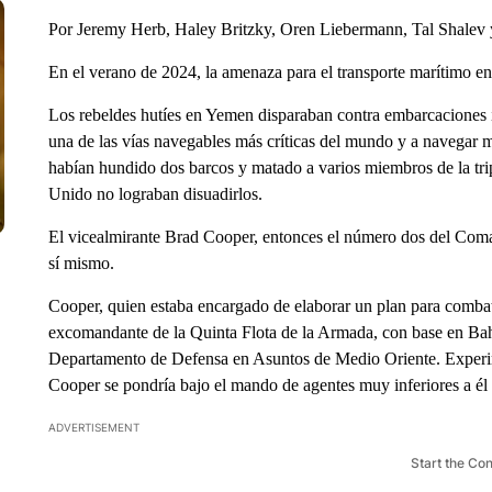
Por Jeremy Herb, Haley Britzky, Oren Liebermann, Tal Shale
En el verano de 2024, la amenaza para el transporte marítimo e
Los rebeldes hutíes en Yemen disparaban contra embarcaciones int
una de las vías navegables más críticas del mundo y a navegar m
habían hundido dos barcos y matado a varios miembros de la tri
Unido no lograban disuadirlos.
El vicealmirante Brad Cooper, entonces el número dos del Com
sí mismo.
Cooper, quien estaba encargado de elaborar un plan para combat
excomandante de la Quinta Flota de la Armada, con base en Bahr
Departamento de Defensa en Asuntos de Medio Oriente. Experim
Cooper se pondría bajo el mando de agentes muy inferiores a él
ADVERTISEMENT
Start the Co