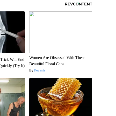
Women Are Obsessed With These
 Trick Will End
Beautiful Floral Caps
Quickly (Try It)
Peoasis