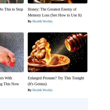
Do This to Stop
Honey: The Greatest Enemy of
Memory Loss (See How to Use It)
Health Weekly
ors With
Enlarged Prostate? Try This Tonight
ng This Now
(It's Genius)
Health Weekly