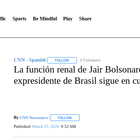
fic
Sports
Be Mindful
Play
Share
CNN - Spanish
0 Followers
FOLLOW
FOLLOW "CNN - SPANISH" TO RECEIVE NO
La función renal de Jair Bolsonar
expresidente de Brasil sigue en c
By
CNN Newsource
FOLLOW
FOLLOW "" TO RECEIVE NOTIFICATIONS 
Published
March 15, 2026
9:52 AM