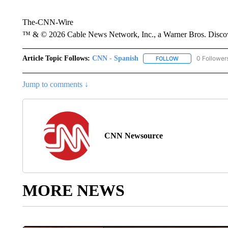
The-CNN-Wire
™ & © 2026 Cable News Network, Inc., a Warner Bros. Discove
Article Topic Follows:
CNN - Spanish
0 Follower
FOLLOW
FOLLOW "CNN - S
Jump to comments ↓
CNN Newsource
MORE NEWS