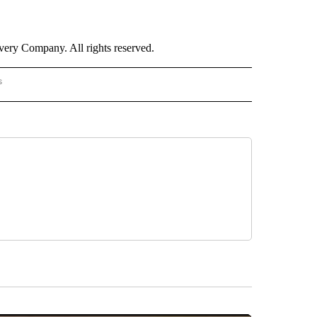
ry Company. All rights reserved.
s
PANISH" TO RECEIVE NOTIFICATIONS ABOUT NEW PAGES ON "CNN - SPANISH".