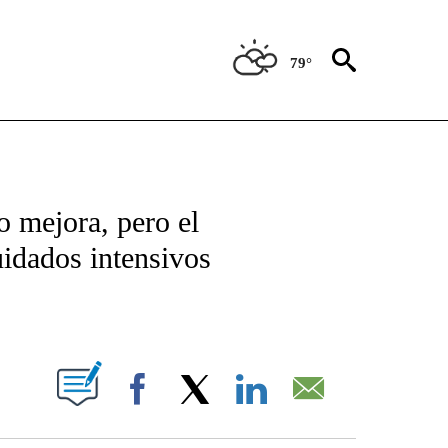
79°
TIFICATIONS ABOUT NEW PAGES ON "CNN - SPANISH".
o mejora, pero el
uidados intensivos
ABOUT NEW PAGES ON "".
Facebook
X
LinkedIn
Email