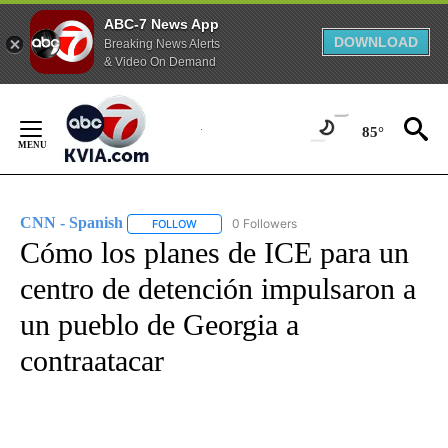
ABC-7 News App
DOWNLOAD
Breaking News Alerts
& Video On Demand
Skip
to
85°
Content
CNN - Spanish
0 Followers
FOLLOW
FOLLOW "CNN - SPANISH" TO RECEIVE NOTIFI
Cómo los planes de ICE para un
centro de detención impulsaron a
un pueblo de Georgia a
contraatacar