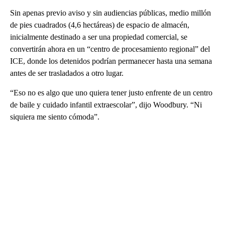
Sin apenas previo aviso y sin audiencias públicas, medio millón
de pies cuadrados (4,6 hectáreas) de espacio de almacén,
inicialmente destinado a ser una propiedad comercial, se
convertirán ahora en un “centro de procesamiento regional” del
ICE, donde los detenidos podrían permanecer hasta una semana
antes de ser trasladados a otro lugar.
“Eso no es algo que uno quiera tener justo enfrente de un centro
de baile y cuidado infantil extraescolar”, dijo Woodbury. “Ni
siquiera me siento cómoda”.
A
D
V
E
R
TI
S
E
M
E
N
T