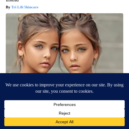
Tri Lift Skincare
9 Years Ago Most Beautiful Twins. Their Appearance Today
Will Shock You
novelodge