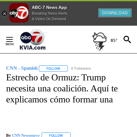
ABC-7 News App
DOWNLOAD
Breaking News Alerts
& Video On Demand
Skip
to
85°
Content
CNN - Spanish
0 Followers
FOLLOW
FOLLOW "CNN - SPANISH" TO RECEIVE NOTIFI
Estrecho de Ormuz: Trump
necesita una coalición. Aquí te
explicamos cómo formar una
By
CNN Newsource
FOLLOW
FOLLOW "" TO RECEIVE NOTIFICATIONS ABOU