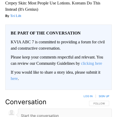
Crepey Skin: Most People Use Lotions. Koreans Do This
Instead (It's Genius)
Tri Lift
BE PART OF THE CONVERSATION
KVIA ABC 7 is committed to providing a forum for civil
and constructive conversation.
Please keep your comments respectful and relevant. You
can review our Community Guidelines by
clicking here
If you would like to share a story idea, please submit it
here
.
LOG IN
|
SIGN UP
Conversation
FOLLOW THIS CO
FOLLOW