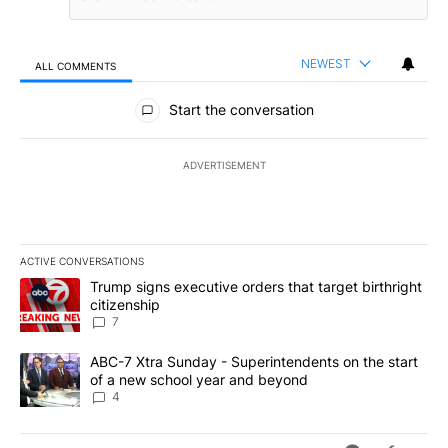
NEWEST
ALL COMMENTS
All Comments
Start the conversation
ADVERTISEMENT
ACTIVE CONVERSATIONS
The following is a list of the most commented articles in the last 7
A trending article titled "Trump signs executive orders that targe
Trump signs executive orders that target birthright
citizenship
7
A trending article titled "ABC-7 Xtra Sunday - Superintendents o
ABC-7 Xtra Sunday - Superintendents on the start
of a new school year and beyond
4