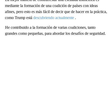
mediante la formación de una coalición de países con ideas
afines, pero esto es más fácil de decir que de hacer en la práctica,
como Trump está
descubriendo actualmente
.
He contribuido a la formación de varias coaliciones, tanto
grandes como pequeñas, para abordar los desafíos de seguridad.
A
D
V
E
R
TI
S
E
M
E
N
T