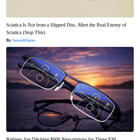
Sciatica Is Not from a Slipped Disc. Meet the Real Enemy of
Sciatica (Stop This)
SmoothSpine
Retirees Are Ditching $600 Prescriptions for These $39