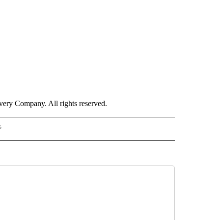
ry Company. All rights reserved.
s
PANISH" TO RECEIVE NOTIFICATIONS ABOUT NEW PAGES ON "CNN - SPANISH".