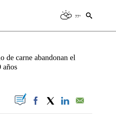
77°
TIFICATIONS ABOUT NEW PAGES ON "CNN - SPANISH".
do de carne abandonan el
0 años
ABOUT NEW PAGES ON "".
Facebook
X
LinkedIn
Email