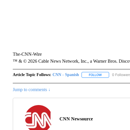
The-CNN-Wire
™ & © 2026 Cable News Network, Inc., a Warner Bros. Discove
Article Topic Follows:
CNN - Spanish
0 Follower
FOLLOW
FOLLOW "CNN - S
Jump to comments ↓
CNN Newsource