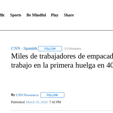
fic
Sports
Be Mindful
Play
Share
CNN - Spanish
0 Followers
FOLLOW
FOLLOW "CNN - SPANISH" TO RECEIVE NO
Miles de trabajadores de empaca
trabajo en la primera huelga en 4
By
CNN Newsource
FOLLOW
FOLLOW "" TO RECEIVE NOTIFICATIONS 
Published
March 16, 2026
7:42 PM