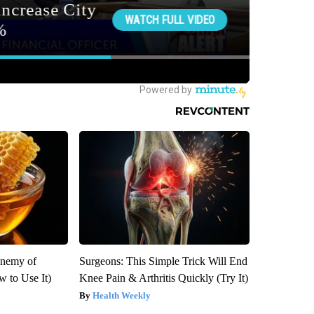
Enemy of
Surgeons: This Simple Trick Will End
 to Use It)
Knee Pain & Arthritis Quickly (Try It)
Health Weekly