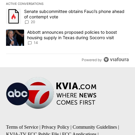
ACTIVE CONVERSATIONS
The following is a list of the most commented articles in the last 7
A trending article titled "Senate subcommittee obtains Fauci’s 
Senate subcommittee obtains Fauci’s phone ahead
of contempt vote
20
A trending article titled "Abbott announces proposed policies to 
Abbott announces proposed policies to boost
housing supply in Texas during Socorro visit
14
Powered by
Terms of Service
|
Privacy Policy
|
Community Guidelines
|
KVIA-TV FCC Public File
|
FCC Applications
|