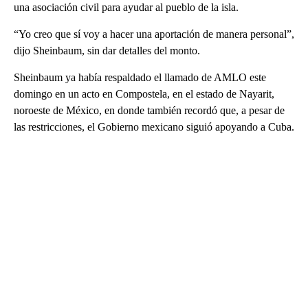
una asociación civil para ayudar al pueblo de la isla.
“Yo creo que sí voy a hacer una aportación de manera personal”,
dijo Sheinbaum, sin dar detalles del monto.
Sheinbaum ya había respaldado el llamado de AMLO este
domingo en un acto en Compostela, en el estado de Nayarit,
noroeste de México, en donde también recordó que, a pesar de
las restricciones, el Gobierno mexicano siguió apoyando a Cuba.
A
D
V
E
R
TI
S
E
M
E
N
T