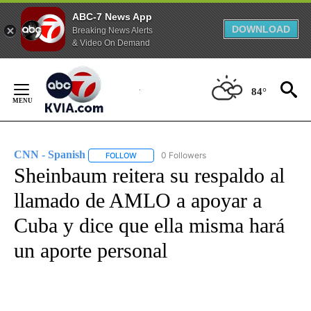
ABC-7 News App
DOWNLOAD
Breaking News Alerts
& Video On Demand
Skip
to
84°
Content
CNN - Spanish
0 Followers
FOLLOW
FOLLOW "CNN - SPANISH" TO RECEIVE NOTIFI
Sheinbaum reitera su respaldo al
llamado de AMLO a apoyar a
Cuba y dice que ella misma hará
un aporte personal