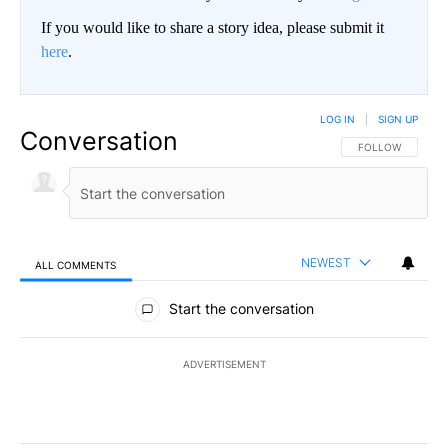
If you would like to share a story idea, please submit it
here
.
LOG IN
|
SIGN UP
Conversation
FOLLOW THIS CO
FOLLOW
NEWEST
ALL COMMENTS
All Comments
Start the conversation
ADVERTISEMENT