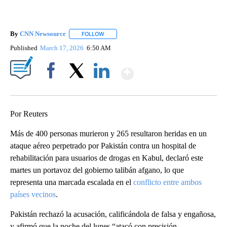
By
CNN Newsource
FOLLOW
FOLLOW "" TO RECEIVE NOTIFICATIONS ABOU
Published
March 17, 2026
6:50 AM
Show More
Facebook
X
LinkedIn
Por Reuters
Más de 400 personas murieron y 265 resultaron heridas en un
ataque aéreo perpetrado por Pakistán contra un hospital de
rehabilitación para usuarios de drogas en Kabul, declaró este
martes un portavoz del gobierno talibán afgano, lo que
representa una marcada escalada en el
conflicto entre ambos
países vecinos
.
Pakistán rechazó la acusación, calificándola de falsa y engañosa,
y afirmó que la noche del lunes “atacó con precisión