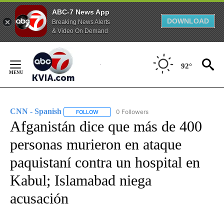
ABC-7 News App
DOWNLOAD
Breaking News Alerts
& Video On Demand
Skip
to
92°
Content
CNN - Spanish
0 Followers
FOLLOW
FOLLOW "CNN - SPANISH" TO RECEIVE NOTIFI
Afganistán dice que más de 400
personas murieron en ataque
paquistaní contra un hospital en
Kabul; Islamabad niega
acusación