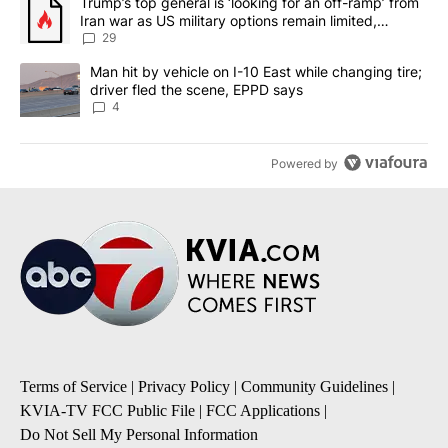
A trending article titled "Trump’s top general is ‘looking for an o
Trump’s top general is ‘looking for an off-ramp’ from
Iran war as US military options remain limited,
sources say
29
A trending article titled "Man hit by vehicle on I-10 East while c
Man hit by vehicle on I-10 East while changing tire;
driver fled the scene, EPPD says
4
Powered by
Terms of Service
|
Privacy Policy
|
Community Guidelines
|
KVIA-TV FCC Public File
|
FCC Applications
|
Do Not Sell My Personal Information