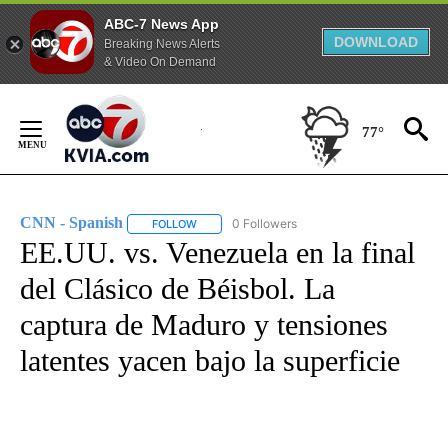
ABC-7 News App
DOWNLOAD
Breaking News Alerts
& Video On Demand
Skip
to
77°
Content
CNN - Spanish
0 Followers
FOLLOW
FOLLOW "CNN - SPANISH" TO RECEIVE NOTIFI
EE.UU. vs. Venezuela en la final
del Clásico de Béisbol. La
captura de Maduro y tensiones
latentes yacen bajo la superficie