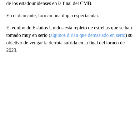
de los estadounidenses en la final del CMB.
En el diamante, forman una dupla espectacular.
El equipo de Estados Unidos está repleto de estrellas que se han
tomado muy en serio (
algunos dirían que demasiado en serio
) su
objetivo de vengar la derrota sufrida en la final del torneo de
2023.
A
D
V
E
R
TI
S
E
M
E
N
T