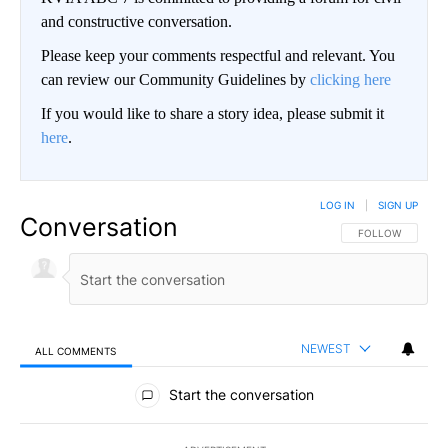
and constructive conversation.
Please keep your comments respectful and relevant. You
can review our Community Guidelines by
clicking here
If you would like to share a story idea, please submit it
here
.
LOG IN
|
SIGN UP
Conversation
FOLLOW THIS CO
FOLLOW
NEWEST
ALL COMMENTS
All Comments
Start the conversation