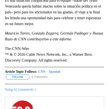
Es una situación complicada para el equipo –nadie del Team
Venezuela quería hablar mucho sobre la situación política en el
país– pero para los aficionados en las gradas, el viaje a la final
les brinda una oportunidad más para celebrar y tener esperanza
en un futuro mejor.
Mauricio Torres, Gonzalo Zegarra, Germán Padinger y Jhasua
Razo de CNN contribuyeron a este informe.
The-CNN-Wire
™ & © 2026 Cable News Network, Inc., a Warner Bros.
Discovery Company. All rights reserved.
Article Topic Follows:
CNN - Spanish
0 Followers
FOLLOW
FOLLOW "CNN - SPANISH" TO RECEIVE NOTIFICATIONS ABOUT NE
Jump to comments ↓