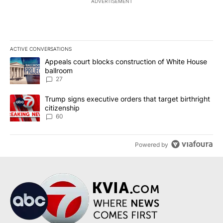
ADVERTISEMENT
ACTIVE CONVERSATIONS
The following is a list of the most commented articles in the last 7
A trending article titled "Appeals court blocks construction of W
Appeals court blocks construction of White House
ballroom
27
A trending article titled "Trump signs executive orders that targe
Trump signs executive orders that target birthright
citizenship
60
Powered by