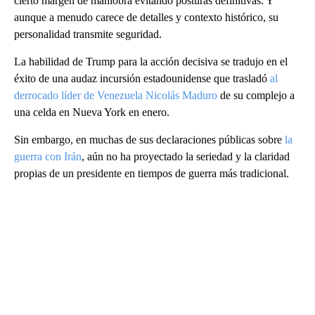
cierto margen de maniobra evitando posturas definitivas. Y
aunque a menudo carece de detalles y contexto histórico, su
personalidad transmite seguridad.
La habilidad de Trump para la acción decisiva se tradujo en el
éxito de una audaz incursión estadounidense que trasladó
al
derrocado líder de Venezuela Nicolás Maduro
de su complejo a
una celda en Nueva York en enero.
Sin embargo, en muchas de sus declaraciones públicas sobre
la
guerra con Irán
, aún no ha proyectado la seriedad y la claridad
propias de un presidente en tiempos de guerra más tradicional.
A
D
V
E
R
TI
S
E
M
E
N
T