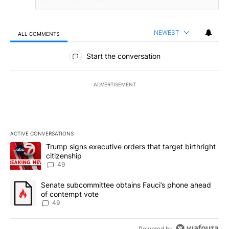
NEWEST
ALL COMMENTS
All Comments
Start the conversation
ADVERTISEMENT
ACTIVE CONVERSATIONS
The following is a list of the most commented articles in the last 7
A trending article titled "Trump signs executive orders that targe
Trump signs executive orders that target birthright
citizenship
49
A trending article titled "Senate subcommittee obtains Fauci’s 
Senate subcommittee obtains Fauci’s phone ahead
of contempt vote
49
Powered by