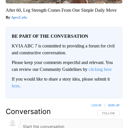
After 60, Leg Strength Comes From One Simple Daily Move
ApexLabs
BE PART OF THE CONVERSATION
KVIA ABC 7 is committed to providing a forum for civil
and constructive conversation.
Please keep your comments respectful and relevant. You
can review our Community Guidelines by
clicking here
If you would like to share a story idea, please submit it
here
.
LOG IN
|
SIGN UP
Conversation
FOLLOW THIS CO
FOLLOW