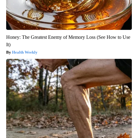
Honey: The Greatest Enemy of Memory Loss (See How to Use
It)
Health Weekly