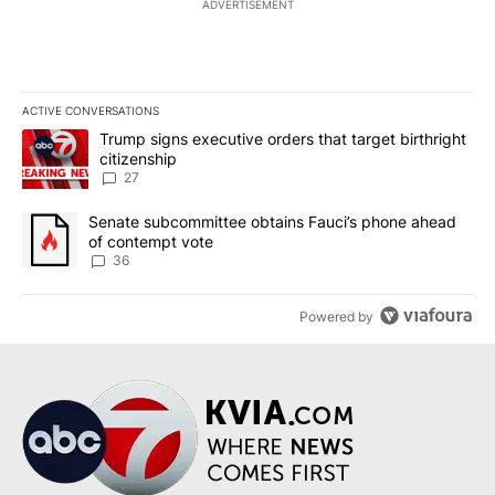
ADVERTISEMENT
ACTIVE CONVERSATIONS
The following is a list of the most commented articles in the last 7
A trending article titled "Trump signs executive orders that targe
Trump signs executive orders that target birthright
citizenship
27
A trending article titled "Senate subcommittee obtains Fauci’s 
Senate subcommittee obtains Fauci’s phone ahead
of contempt vote
36
Powered by