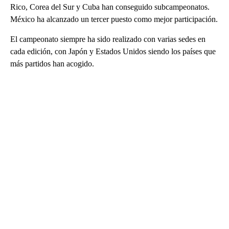
Rico, Corea del Sur y Cuba han conseguido subcampeonatos.
México ha alcanzado un tercer puesto como mejor participación.
El campeonato siempre ha sido realizado con varias sedes en
cada edición, con Japón y Estados Unidos siendo los países que
más partidos han acogido.
A
D
V
E
R
TI
S
E
M
E
N
T