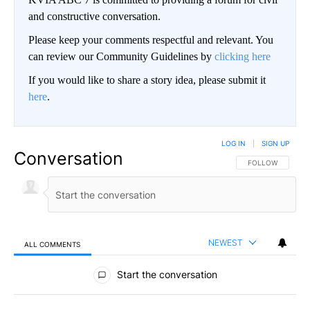
and constructive conversation.
Please keep your comments respectful and relevant. You
can review our Community Guidelines by
clicking here
If you would like to share a story idea, please submit it
here
.
LOG IN
|
SIGN UP
Conversation
FOLLOW THIS CO
FOLLOW
NEWEST
ALL COMMENTS
All Comments
Start the conversation