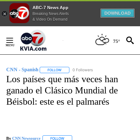
ABC-7 News App
DOWNLOAD
Breaking News Alerts
& Video On Demand
Skip
to
75°
Content
CNN - Spanish
0 Followers
FOLLOW
FOLLOW "CNN - SPANISH" TO RECEIVE NOTIFI
Los países que más veces han
ganado el Clásico Mundial de
Béisbol: este es el palmarés
By
CNN Newsource
FOLLOW
FOLLOW "" TO RECEIVE NOTIFICATIONS ABOU