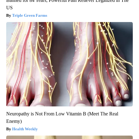
Banned for 84 Years; Powerful Pain Reliever Legalized in The
US
Triple Green Farms
Neuropathy is Not From Low Vitamin B (Meet The Real
Enemy)
Health Weekly