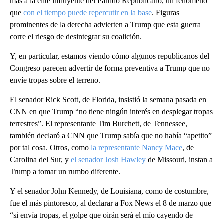
más a la élite influyente del Partido Republicano, un fenómeno
que
con el tiempo puede repercutir en la base
. Figuras
prominentes de la derecha advierten a Trump que esta guerra
corre el riesgo de desintegrar su coalición.
Y, en particular, estamos viendo cómo algunos republicanos del
Congreso parecen advertir de forma preventiva a Trump que no
envíe tropas sobre el terreno.
El senador Rick Scott, de Florida, insistió la semana pasada en
CNN en que Trump “no tiene ningún interés en desplegar tropas
terrestres”. El representante Tim Burchett, de Tennessee,
también declaró a CNN que Trump sabía que no había “apetito”
por tal cosa. Otros, como
la representante Nancy Mace
, de
Carolina del Sur, y
el senador Josh Hawley
de Missouri, instan a
Trump a tomar un rumbo diferente.
Y el senador John Kennedy, de Louisiana, como de costumbre,
fue el más pintoresco, al declarar a Fox News el 8 de marzo que
“si envía tropas, el golpe que oirán será el mío cayendo de