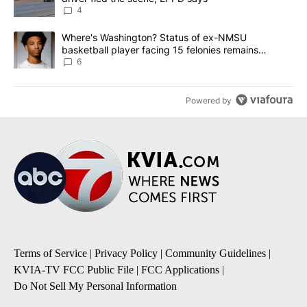
4
A trending article titled "Where's Washington? Status of ex-NMS
Where's Washington? Status of ex-NMSU
basketball player facing 15 felonies remains
unknown
6
Powered by
Terms of Service
|
Privacy Policy
|
Community Guidelines
|
KVIA-TV FCC Public File
|
FCC Applications
|
Do Not Sell My Personal Information