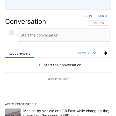
LOG IN
|
SIGN UP
Conversation
FOLLOW THIS CO
FOLLOW
NEWEST
ALL COMMENTS
All Comments
Start the conversation
ADVERTISEMENT
ACTIVE CONVERSATIONS
The following is a list of the most commented articles in the last 7
A trending article titled "Man hit by vehicle on I-10 East while c
Man hit by vehicle on I-10 East while changing tire;
driver fled the scene, EPPD says