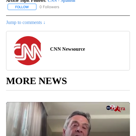
Article Topic Follows:
CNN - Spanish
0 Followers
FOLLOW
FOLLOW "CNN - SPANISH" TO RECEIVE NOTIFICATIONS ABOUT NE
Jump to comments ↓
CNN Newsource
MORE NEWS