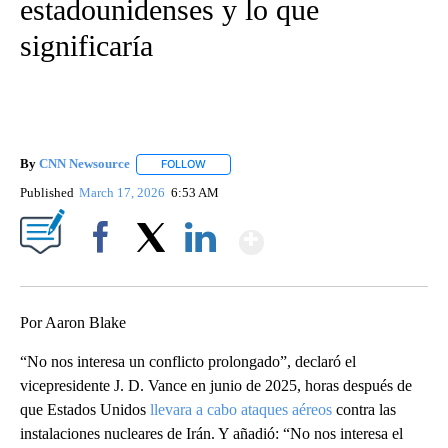
estadounidenses y lo que
significaría
By
CNN Newsource
FOLLOW
FOLLOW "" TO RECEIVE NOTIFICATIONS ABOU
Published
March 17, 2026
6:53 AM
Show More
Facebook
X
LinkedIn
Por Aaron Blake
“No nos interesa un conflicto prolongado”, declaró el
vicepresidente J. D. Vance en junio de 2025, horas después de
que Estados Unidos
llevara a cabo ataques aéreos
contra las
instalaciones nucleares de Irán. Y añadió: “No nos interesa el