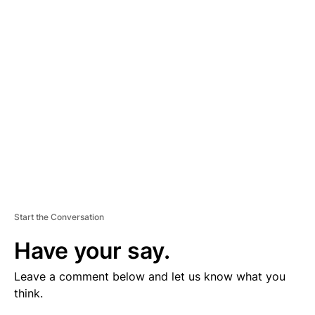
V
E
R
TI
S
E
M
E
N
T
Start the Conversation
Have your say.
Leave a comment below and let us know what you
think.