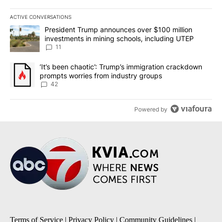
ACTIVE CONVERSATIONS
The following is a list of the most commented articles in the last 7
A trending article titled "President Trump announces over $100 m
President Trump announces over $100 million
investments in mining schools, including UTEP
11
A trending article titled "‘It’s been chaotic’: Trump’s immigrati
‘It’s been chaotic’: Trump’s immigration crackdown
prompts worries from industry groups
42
Powered by
Terms of Service
|
Privacy Policy
|
Community Guidelines
|