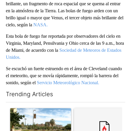
brillante, un fragmento de roca espacial que se quema al entrar
en la atmósfera de la Tierra. Las bolas de fuego arden con un
brillo igual o mayor que Venus, el tercer objeto más brillante del
cielo, según la
NASA.
Esta bola de fuego fue reportada por observadores del cielo en
Virginia, Maryland, Pensilvania y Ohio cerca de las 9 a.m., hora
de Miami, de acuerdo con la
Sociedad de Meteoros de Estados
Unidos.
Se escuchó un fuerte estruendo en el área de Cleveland cuando
el meteorito, que se movía rápidamente, rompió la barrera del
sonido, según el
Servicio Meteorológico Nacional.
Trending Articles
The following is a list of the most commented articles in the last 7
A trending article titled "President Trump announces over $100
A trending article titled "‘I