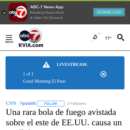
ABC-7 News App
DOWNLOAD
Breaking News Alerts
& Video On Demand
Skip
to
77°
Content
LIVESTREAM:
1 of 1
Good Morning El Paso
CNN - Spanish
0 Followers
FOLLOW
FOLLOW "CNN - SPANISH" TO RECEIVE NOTIFI
Una rara bola de fuego avistada
sobre el este de EE.UU. causa un