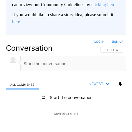
can review our Community Guidelines by
clicking here
If you would like to share a story idea, please submit it
here
.
LOG IN
|
SIGN UP
Conversation
FOLLOW THIS CO
FOLLOW
NEWEST
ALL COMMENTS
All Comments
Start the conversation
ADVERTISEMENT