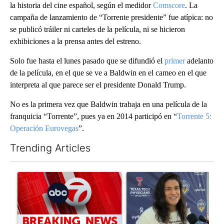
la historia del cine español, según el medidor
Comscore
. La
campaña de lanzamiento de “Torrente presidente” fue atípica: no
se publicó tráiler ni carteles de la película, ni se hicieron
exhibiciones a la prensa antes del estreno.
Solo fue hasta el lunes pasado que se difundió el
primer
adelanto
de la película, en el que se ve a Baldwin en el cameo en el que
interpreta al que parece ser el presidente Donald Trump.
No es la primera vez que Baldwin trabaja en una película de la
franquicia “Torrente”, pues ya en 2014 participó en “
Torrente 5:
Operación Eurovegas
”.
Trending Articles
The following is a list of the most commented articles in the last 7
A trending article titled "Trump signs executive orders that tar
A trending article titled "Cris