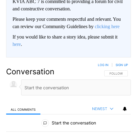
KVIA ABC 7 is committed to providing a forum for civil
and constructive conversation.
Please keep your comments respectful and relevant. You
can review our Community Guidelines by
clicking here
If you would like to share a story idea, please submit it
here
.
LOG IN
|
SIGN UP
Conversation
FOLLOW THIS CO
FOLLOW
NEWEST
ALL COMMENTS
All Comments
Start the conversation