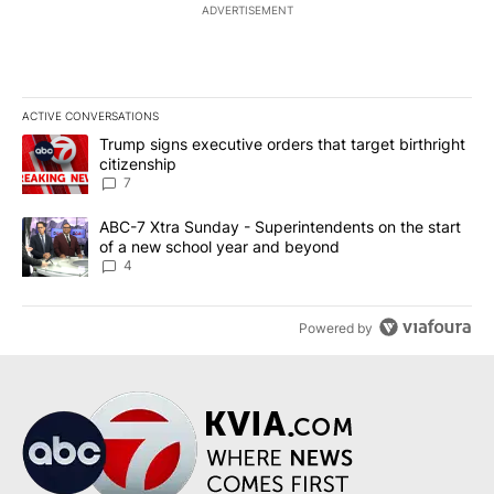
ADVERTISEMENT
ACTIVE CONVERSATIONS
The following is a list of the most commented articles in the last 7
A trending article titled "Trump signs executive orders that targe
Trump signs executive orders that target birthright
citizenship
7
A trending article titled "ABC-7 Xtra Sunday - Superintendents o
ABC-7 Xtra Sunday - Superintendents on the start
of a new school year and beyond
4
Powered by