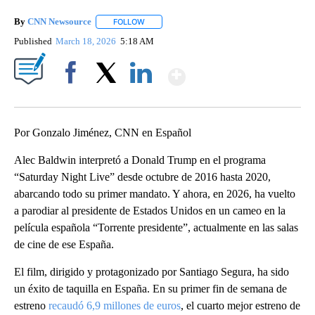
By
CNN Newsource
FOLLOW
FOLLOW "" TO RECEIVE NOTIFICATIONS ABOU
Published
March 18, 2026
5:18 AM
Show More
Facebook
X
LinkedIn
Por Gonzalo Jiménez, CNN en Español
Alec Baldwin interpretó a Donald Trump en el programa
“Saturday Night Live” desde octubre de 2016 hasta 2020,
abarcando todo su primer mandato. Y ahora, en 2026, ha vuelto
a parodiar al presidente de Estados Unidos en un cameo en la
película española “Torrente presidente”, actualmente en las salas
de cine de ese España.
El film, dirigido y protagonizado por Santiago Segura, ha sido
un éxito de taquilla en España. En su primer fin de semana de
estreno
recaudó 6,9 millones de euros
, el cuarto mejor estreno de