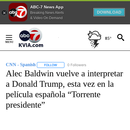
ABC-7 News App
DOWNLOAD
Breaking News Alerts
& Video On Demand
Skip
to
85°
Content
CNN - Spanish
0 Followers
FOLLOW
FOLLOW "CNN - SPANISH" TO RECEIVE NOTIFI
Alec Baldwin vuelve a interpretar
a Donald Trump, esta vez en la
película española “Torrente
presidente”