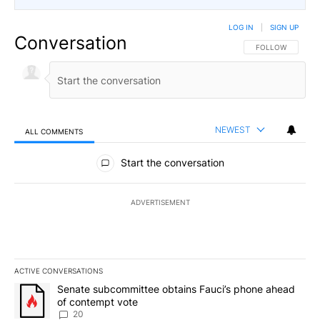
LOG IN
|
SIGN UP
Conversation
FOLLOW THIS CO
FOLLOW
NEWEST
ALL COMMENTS
All Comments
Start the conversation
ADVERTISEMENT
ACTIVE CONVERSATIONS
The following is a list of the most commented articles in the last 7
A trending article titled "Senate subcommittee obtains Fauci’s 
Senate subcommittee obtains Fauci’s phone ahead
of contempt vote
20