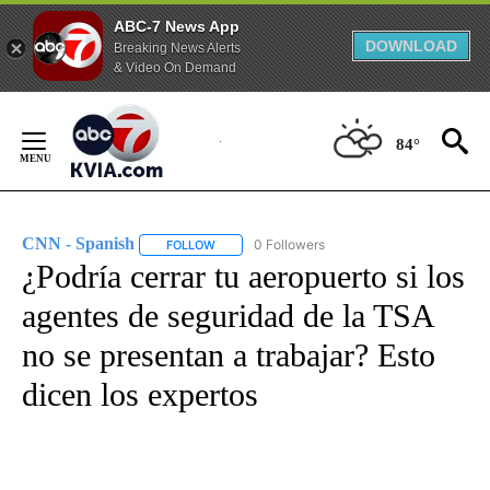
ABC-7 News App
DOWNLOAD
Breaking News Alerts
& Video On Demand
Skip
to
84°
Content
CNN - Spanish
0 Followers
FOLLOW
FOLLOW "CNN - SPANISH" TO RECEIVE NOTIFI
¿Podría cerrar tu aeropuerto si los
agentes de seguridad de la TSA
no se presentan a trabajar? Esto
dicen los expertos